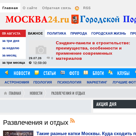
О сайте
Обратная связь
RSS
Главная
09
ВАЖНОЕ
ПОЛИТИКА
ПРИРОДА
ГОРОДСКАЯ ЖИЗНЬ
ПР
АВГУСТА
за три дня
НАУКА
ТЕХНОЛОГИИ
ЗНАМЕНИТОСТИ
АВТО
РАЗВЛЕЧЕ
тель
Сэндвич-панели в строительстве:
е советы для
преимущества, особенности и
за неделю
вого
применение современных
за месяц
материалов
29.07.26
0
24
за три месяца
12:59:00
НОВОСТИ
СТАТЬИ
ФОТО
БЛОГИ
КЛУБЫ
АСТРОНОМИЯ
ОБЗОРЫ
ГЕОЛОГИЯ
ВИДЕОРЕПОРТАЖИ
ПСИХОЛОГИЯ
МАРКЕТИНГ
ЛУЧШИЕ ФО
ГЛАВНАЯ
НОВОСТИ
РАЗВЛЕЧЕНИЯ И ОТДЫХ
АКЦИЯ ДНЯ
Развлечения и отдых
Такие разные катки Москвы. Куда сходить 
22 января 2018