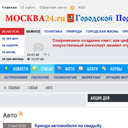
О сайте
Обратная связь
RSS
Главная
06
ВАЖНОЕ
ПОЛИТИКА
ПРИРОДА
ГОРОДСКАЯ ЖИЗНЬ
ПР
АВГУСТА
за три дня
НАУКА
ТЕХНОЛОГИИ
ЗНАМЕНИТОСТИ
АВТО
РАЗВЛЕЧЕ
собенности и
Современное создание смет: как ци
искусственный интеллект меняют с
за неделю
за месяц
24.07.26
0
за три месяца
12:57:00
НОВОСТИ
СТАТЬИ
ФОТО
БЛОГИ
КЛУБЫ
АСТРОНОМИЯ
ОБЗОРЫ
ГЕОЛОГИЯ
ВИДЕОРЕПОРТАЖИ
ПСИХОЛОГИЯ
МАРКЕТИНГ
ЛУЧШИЕ ФО
ГЛАВНАЯ
СТАТЬИ
АВТО
АКЦИЯ ДНЯ
Авто
Аренда автомобиля на свадьбу
2 мая 2026