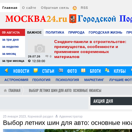
О сайте
Обратная связь
RSS
Главная
09
ВАЖНОЕ
ПОЛИТИКА
ПРИРОДА
ГОРОДСКАЯ ЖИЗНЬ
ПР
АВГУСТА
за три дня
НАУКА
ТЕХНОЛОГИИ
ЗНАМЕНИТОСТИ
АВТО
РАЗВЛЕЧЕ
тель
Сэндвич-панели в строительстве:
е советы для
преимущества, особенности и
за неделю
вого
применение современных
за месяц
материалов
29.07.26
0
24
за три месяца
12:59:00
НОВОСТИ
СТАТЬИ
ФОТО
БЛОГИ
КЛУБЫ
АСТРОНОМИЯ
ОБЗОРЫ
ГЕОЛОГИЯ
ВИДЕОРЕПОРТАЖИ
ПСИХОЛОГИЯ
МАРКЕТИНГ
ЛУЧШИЕ ФО
ГЛАВНАЯ
ВЫБОР ЛЕТНИХ ШИН ДЛЯ АВТО: ОСНОВНЫЕ НЮАНСЫ
АКЦИЯ ДНЯ
25 января 2023,
Корневой раздел
Администратор
Выбор летних шин для авто: основные ню