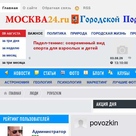
О сайте
Обратная связь
RSS
Главная
09
ВАЖНОЕ
ПОЛИТИКА
ПРИРОДА
ГОРОДСКАЯ ЖИЗНЬ
ПР
АВГУСТА
за три дня
НАУКА
ТЕХНОЛОГИИ
ЗНАМЕНИТОСТИ
АВТО
РАЗВЛЕЧЕ
ннис: современный вид
Как выбрать увлажните
я взрослых и детей
воздуха: практические 
за неделю
комфортного и здорово
за месяц
микроклимата
03.08.26
0
за три месяца
13:10:00
НОВОСТИ
СТАТЬИ
ФОТО
БЛОГИ
КЛУБЫ
АСТРОНОМИЯ
ОБЗОРЫ
ГЕОЛОГИЯ
ВИДЕОРЕПОРТАЖИ
ПСИХОЛОГИЯ
МАРКЕТИНГ
ЛУЧШИЕ ФО
ГЛАВНАЯ
ЛЮДИ
POVOZKIN
АКЦИЯ ДНЯ
РЕЙТИНГ ПОЛЬЗОВАТЕЛЕЙ
povozkin
Администратор