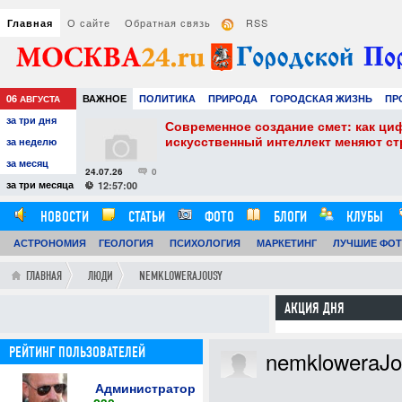
О сайте
Обратная связь
RSS
Главная
06
ВАЖНОЕ
ПОЛИТИКА
ПРИРОДА
ГОРОДСКАЯ ЖИЗНЬ
ПР
АВГУСТА
за три дня
НАУКА
ТЕХНОЛОГИИ
ЗНАМЕНИТОСТИ
АВТО
РАЗВЛЕЧЕ
собенности и
Современное создание смет: как ци
искусственный интеллект меняют с
за неделю
за месяц
24.07.26
0
за три месяца
12:57:00
НОВОСТИ
СТАТЬИ
ФОТО
БЛОГИ
КЛУБЫ
АСТРОНОМИЯ
ОБЗОРЫ
ГЕОЛОГИЯ
ВИДЕОРЕПОРТАЖИ
ПСИХОЛОГИЯ
МАРКЕТИНГ
ЛУЧШИЕ ФО
ГЛАВНАЯ
ЛЮДИ
NEMKLOWERAJOUSY
АКЦИЯ ДНЯ
РЕЙТИНГ ПОЛЬЗОВАТЕЛЕЙ
nemkloweraJo
Администратор