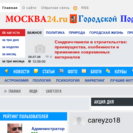
О сайте
Обратная связь
RSS
Главная
08
ВАЖНОЕ
ПОЛИТИКА
ПРИРОДА
ГОРОДСКАЯ ЖИЗНЬ
ПР
АВГУСТА
за три дня
НАУКА
ТЕХНОЛОГИИ
ЗНАМЕНИТОСТИ
АВТО
РАЗВЛЕЧЕ
тель
Сэндвич-панели в строительстве:
е советы для
преимущества, особенности и
за неделю
вого
применение современных
за месяц
материалов
29.07.26
0
24
за три месяца
12:59:00
НОВОСТИ
СТАТЬИ
ФОТО
БЛОГИ
КЛУБЫ
АСТРОНОМИЯ
ОБЗОРЫ
ГЕОЛОГИЯ
ВИДЕОРЕПОРТАЖИ
ПСИХОЛОГИЯ
МАРКЕТИНГ
ЛУЧШИЕ ФО
ГЛАВНАЯ
ЛЮДИ
CAREYZO18
АКЦИЯ ДНЯ
РЕЙТИНГ ПОЛЬЗОВАТЕЛЕЙ
careyzo18
Администратор