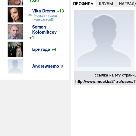
+230
ПРОФИЛЬ
КЛУБЫ
НАГРАД
Vika Drems
+13
Москва - город
контрастов!!!
Semen
Kolomiitcev
+4
Бригада
+4
Andrewsemo
0
ссылка на эту страни
http://www.mockba24.ru/users/