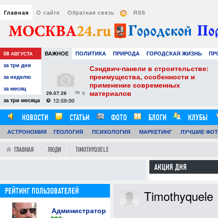
О сайте
Обратная связь
RSS
Главная
08
ВАЖНОЕ
ПОЛИТИКА
ПРИРОДА
ГОРОДСКАЯ ЖИЗНЬ
ПР
АВГУСТА
за три дня
НАУКА
ТЕХНОЛОГИИ
ЗНАМЕНИТОСТИ
АВТО
РАЗВЛЕЧЕ
тель
Сэндвич-панели в строительстве:
е советы для
преимущества, особенности и
за неделю
вого
применение современных
за месяц
материалов
29.07.26
0
24
за три месяца
12:59:00
НОВОСТИ
СТАТЬИ
ФОТО
БЛОГИ
КЛУБЫ
АСТРОНОМИЯ
ОБЗОРЫ
ГЕОЛОГИЯ
ВИДЕОРЕПОРТАЖИ
ПСИХОЛОГИЯ
МАРКЕТИНГ
ЛУЧШИЕ ФО
ГЛАВНАЯ
ЛЮДИ
TIMOTHYQUELE
АКЦИЯ ДНЯ
РЕЙТИНГ ПОЛЬЗОВАТЕЛЕЙ
Timothyquele
Администратор