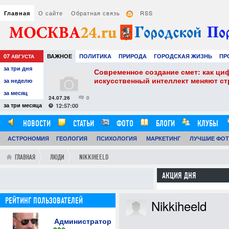
О сайте
Обратная связь
RSS
Главная
07
ВАЖНОЕ
ПОЛИТИКА
ПРИРОДА
ГОРОДСКАЯ ЖИЗНЬ
ПР
АВГУСТА
за три дня
НАУКА
ТЕХНОЛОГИИ
ЗНАМЕНИТОСТИ
АВТО
РАЗВЛЕЧЕ
собенности и
Современное создание смет: как ци
искусственный интеллект меняют с
за неделю
за месяц
24.07.26
0
за три месяца
12:57:00
НОВОСТИ
СТАТЬИ
ФОТО
БЛОГИ
КЛУБЫ
АСТРОНОМИЯ
ОБЗОРЫ
ГЕОЛОГИЯ
ВИДЕОРЕПОРТАЖИ
ПСИХОЛОГИЯ
МАРКЕТИНГ
ЛУЧШИЕ ФО
ГЛАВНАЯ
ЛЮДИ
NIKKIHEELD
АКЦИЯ ДНЯ
РЕЙТИНГ ПОЛЬЗОВАТЕЛЕЙ
Nikkiheeld
Администратор