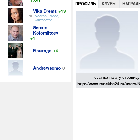
+230
ПРОФИЛЬ
КЛУБЫ
НАГРАД
Vika Drems
+13
Москва - город
контрастов!!!
Semen
Kolomiitcev
+4
Бригада
+4
Andrewsemo
0
ссылка на эту страницу
http://www.mockba24.ru/users/N