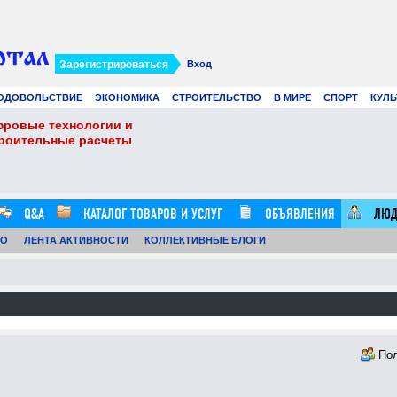
Зарегистрироваться
Вход
ОДОВОЛЬСТВИЕ
ЭКОНОМИКА
СТРОИТЕЛЬСТВО
В МИРЕ
СПОРТ
КУЛЬ
фровые технологии и
Виртуальные карты 
троительные расчеты
Ads в 2026 году: лу
21.07.26
0
16:20:00
Q&A
КАТАЛОГ ТОВАРОВ И УСЛУГ
ОБЪЯВЛЕНИЯ
ЛЮД
ТО
ЛЕНТА АКТИВНОСТИ
КОЛЛЕКТИВНЫЕ БЛОГИ
По