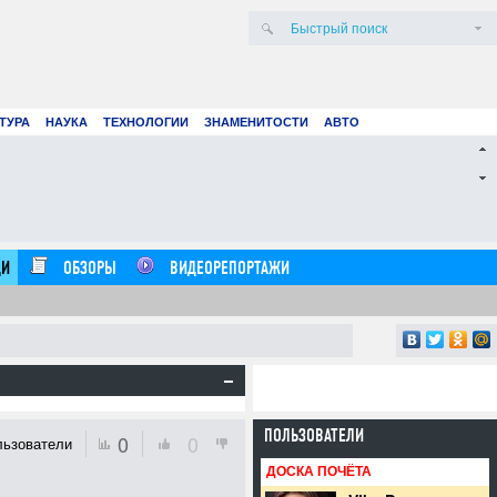
ТУРА
НАУКА
ТЕХНОЛОГИИ
ЗНАМЕНИТОСТИ
АВТО
для покупки рекламы в Facebook & Google
Клуб
чшие платежки
выхо
20.07.26
0
14:54:00
И
ОБЗОРЫ
ВИДЕОРЕПОРТАЖИ
ПОЛЬЗОВАТЕЛИ
0
0
льзователи
ДОСКА ПОЧЁТА