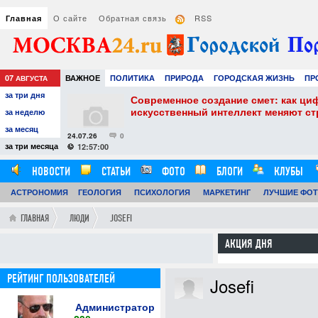
О сайте
Обратная связь
RSS
Главная
07
ВАЖНОЕ
ПОЛИТИКА
ПРИРОДА
ГОРОДСКАЯ ЖИЗНЬ
ПР
АВГУСТА
за три дня
РАЗВЛЕЧЕНИЯ И ОТДЫХ
собенности и
Современное создание смет: как ци
искусственный интеллект меняют с
за неделю
за месяц
24.07.26
0
за три месяца
12:57:00
НОВОСТИ
СТАТЬИ
ФОТО
БЛОГИ
КЛУБЫ
АСТРОНОМИЯ
ГЕОЛОГИЯ
ПСИХОЛОГИЯ
МАРКЕТИНГ
ЛУЧШИЕ ФО
ГЛАВНАЯ
ЛЮДИ
JOSEFI
АКЦИЯ ДНЯ
РЕЙТИНГ ПОЛЬЗОВАТЕЛЕЙ
Josefi
Администратор