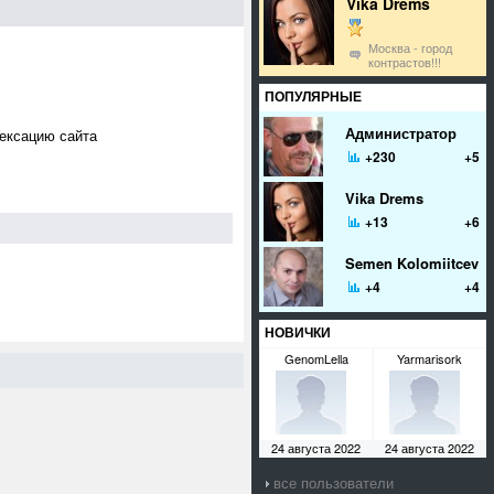
Vika Drems
Москва - город
контрастов!!!
ПОПУЛЯРНЫЕ
Администратор
дексацию сайта
+230
+5
Vika Drems
+13
+6
Semen Kolomiitcev
+4
+4
НОВИЧКИ
GenomLella
Yarmarisork
24 августа 2022
24 августа 2022
все пользователи