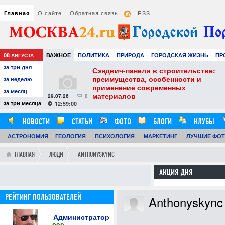
О сайте
Обратная связь
RSS
Главная
08
ВАЖНОЕ
ПОЛИТИКА
ПРИРОДА
ГОРОДСКАЯ ЖИЗНЬ
ПР
АВГУСТА
за три дня
НАУКА
ТЕХНОЛОГИИ
ЗНАМЕНИТОСТИ
АВТО
РАЗВЛЕЧЕ
тель
Сэндвич-панели в строительстве:
е советы для
преимущества, особенности и
за неделю
вого
применение современных
за месяц
материалов
29.07.26
0
24
за три месяца
12:59:00
НОВОСТИ
СТАТЬИ
ФОТО
БЛОГИ
КЛУБЫ
АСТРОНОМИЯ
ОБЗОРЫ
ГЕОЛОГИЯ
ВИДЕОРЕПОРТАЖИ
ПСИХОЛОГИЯ
МАРКЕТИНГ
ЛУЧШИЕ ФО
ГЛАВНАЯ
ЛЮДИ
ANTHONYSKYNC
АКЦИЯ ДНЯ
РЕЙТИНГ ПОЛЬЗОВАТЕЛЕЙ
Anthonyskync
Администратор