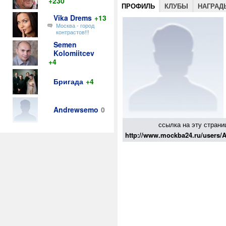
+230
ПРОФИЛЬ
КЛУБЫ
НАГРАД
Vika Drems
+13
Москва - город
контрастов!!!
Semen
Kolomiitcev
+4
Бригада
+4
Andrewsemo
0
ссылка на эту страни
http://www.mockba24.ru/users/