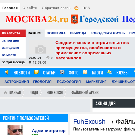
О сайте
Обратная связь
RSS
Главная
08
ВАЖНОЕ
ПОЛИТИКА
ПРИРОДА
ГОРОДСКАЯ ЖИЗНЬ
ПР
АВГУСТА
за три дня
НАУКА
ТЕХНОЛОГИИ
ЗНАМЕНИТОСТИ
АВТО
РАЗВЛЕЧЕ
тель
Сэндвич-панели в строительстве:
е советы для
преимущества, особенности и
за неделю
вого
применение современных
за месяц
материалов
29.07.26
0
24
за три месяца
12:59:00
НОВОСТИ
СТАТЬИ
ФОТО
БЛОГИ
КЛУБЫ
АСТРОНОМИЯ
ОБЗОРЫ
ГЕОЛОГИЯ
ВИДЕОРЕПОРТАЖИ
ПСИХОЛОГИЯ
МАРКЕТИНГ
ЛУЧШИЕ ФО
ГЛАВНАЯ
ЛЮДИ
FUHEXCUSH
ФАЙЛОВЫЙ АРХИВ
АКЦИЯ ДНЯ
РЕЙТИНГ ПОЛЬЗОВАТЕЛЕЙ
FuhExcush
→ Файл
Пользователь не загружал файлы
Администратор