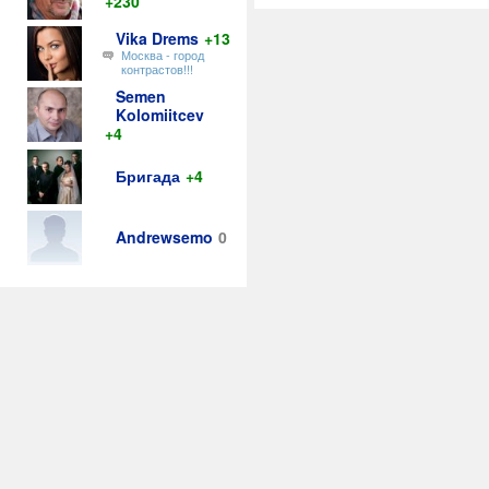
+230
Vika Drems
+13
Москва - город
контрастов!!!
Semen
Kolomiitcev
+4
Бригада
+4
Andrewsemo
0