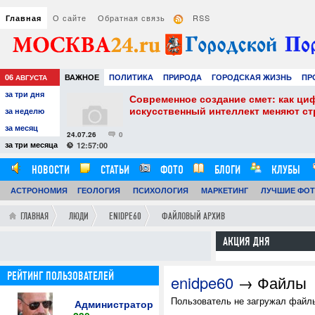
О сайте
Обратная связь
RSS
Главная
06
ВАЖНОЕ
ПОЛИТИКА
ПРИРОДА
ГОРОДСКАЯ ЖИЗНЬ
ПР
АВГУСТА
за три дня
НАУКА
ТЕХНОЛОГИИ
ЗНАМЕНИТОСТИ
АВТО
РАЗВЛЕЧЕ
собенности и
Современное создание смет: как ци
искусственный интеллект меняют с
за неделю
за месяц
24.07.26
0
за три месяца
12:57:00
НОВОСТИ
СТАТЬИ
ФОТО
БЛОГИ
КЛУБЫ
АСТРОНОМИЯ
ОБЗОРЫ
ГЕОЛОГИЯ
ВИДЕОРЕПОРТАЖИ
ПСИХОЛОГИЯ
МАРКЕТИНГ
ЛУЧШИЕ ФО
ГЛАВНАЯ
ЛЮДИ
ENIDPE60
ФАЙЛОВЫЙ АРХИВ
АКЦИЯ ДНЯ
РЕЙТИНГ ПОЛЬЗОВАТЕЛЕЙ
enidpe60
→ Файлы
Пользователь не загружал файлы
Администратор