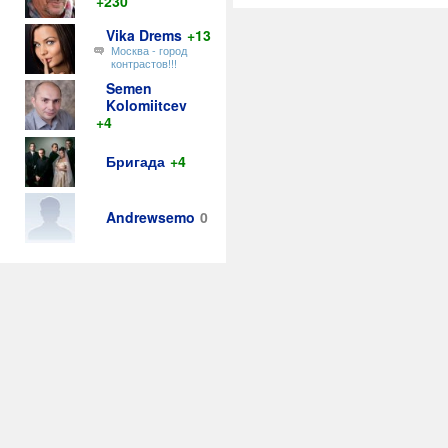
+230
Vika Drems
+13
Москва - город
контрастов!!!
Semen
Kolomiitcev
+4
Бригада
+4
Andrewsemo
0