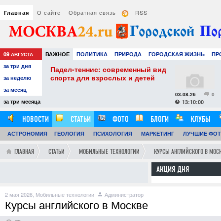
О сайте
Обратная связь
RSS
Главная
09
ВАЖНОЕ
ПОЛИТИКА
ПРИРОДА
ГОРОДСКАЯ ЖИЗНЬ
ПР
АВГУСТА
за три дня
НАУКА
ТЕХНОЛОГИИ
ЗНАМЕНИТОСТИ
АВТО
РАЗВЛЕЧЕ
нис: современный вид
Как выбрать увлажните
я взрослых и детей
воздуха: практические с
за неделю
комфортного и здоровог
за месяц
микроклимата
03.08.26
0
за три месяца
13:10:00
НОВОСТИ
СТАТЬИ
ФОТО
БЛОГИ
КЛУБЫ
АСТРОНОМИЯ
ОБЗОРЫ
ГЕОЛОГИЯ
ВИДЕОРЕПОРТАЖИ
ПСИХОЛОГИЯ
МАРКЕТИНГ
ЛУЧШИЕ ФО
ГЛАВНАЯ
СТАТЬИ
МОБИЛЬНЫЕ ТЕХНОЛОГИИ
КУРСЫ АНГЛИЙСКОГО В МОС
АКЦИЯ ДНЯ
2 мая 2026,
Мобильные технологии
Администратор
Курсы английского в Москве