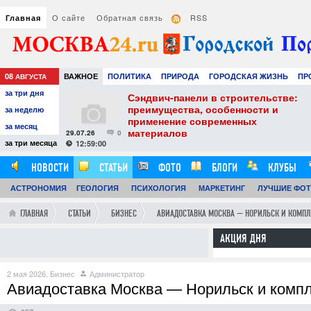
О сайте
Обратная связь
RSS
Главная
08
ВАЖНОЕ
ПОЛИТИКА
ПРИРОДА
ГОРОДСКАЯ ЖИЗНЬ
ПР
АВГУСТА
за три дня
НАУКА
ТЕХНОЛОГИИ
ЗНАМЕНИТОСТИ
АВТО
РАЗВЛЕЧЕ
тель
Сэндвич-панели в строительстве:
е советы для
преимущества, особенности и
за неделю
вого
применение современных
за месяц
материалов
29.07.26
0
24
за три месяца
12:59:00
НОВОСТИ
СТАТЬИ
ФОТО
БЛОГИ
КЛУБЫ
АСТРОНОМИЯ
ОБЗОРЫ
ГЕОЛОГИЯ
ВИДЕОРЕПОРТАЖИ
ПСИХОЛОГИЯ
МАРКЕТИНГ
ЛУЧШИЕ ФО
ГЛАВНАЯ
СТАТЬИ
БИЗНЕС
АВИАДОСТАВКА МОСКВА — НОРИЛЬСК И КОМПЛЕ
АКЦИЯ ДНЯ
2 мая 2026,
Бизнес
Администратор
Авиадоставка Москва — Норильск и компл