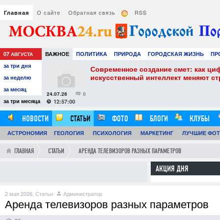
О сайте
Обратная связь
RSS
Главная
07
ВАЖНОЕ
ПОЛИТИКА
ПРИРОДА
ГОРОДСКАЯ ЖИЗНЬ
ПР
АВГУСТА
за три дня
НАУКА
ТЕХНОЛОГИИ
ЗНАМЕНИТОСТИ
АВТО
РАЗВЛЕЧЕ
собенности и
Современное создание смет: как ци
искусственный интеллект меняют с
за неделю
за месяц
24.07.26
0
за три месяца
12:57:00
НОВОСТИ
СТАТЬИ
ФОТО
БЛОГИ
КЛУБЫ
АСТРОНОМИЯ
ОБЗОРЫ
ГЕОЛОГИЯ
ВИДЕОРЕПОРТАЖИ
ПСИХОЛОГИЯ
МАРКЕТИНГ
ЛУЧШИЕ ФО
ГЛАВНАЯ
СТАТЬИ
АРЕНДА ТЕЛЕВИЗОРОВ РАЗНЫХ ПАРАМЕТРОВ
АКЦИЯ ДНЯ
2 мая 2026,
Статьи
Администратор
Аренда телевизоров разных параметров