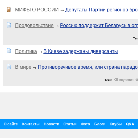
МИФЫ О РОССИИ
Депутаты Партии регионов бро
→
Продовольствие
Россию поддержит Беларусь в ог
→
Те
Политика
В Киеве задержаны диверсанты
→
В мире
Противоречивое время, или страна парадо
→
янукович
Теги:
,
О сайте
Контакты
Новости
Статьи
Фото
Блоги
Клубы
Q&A