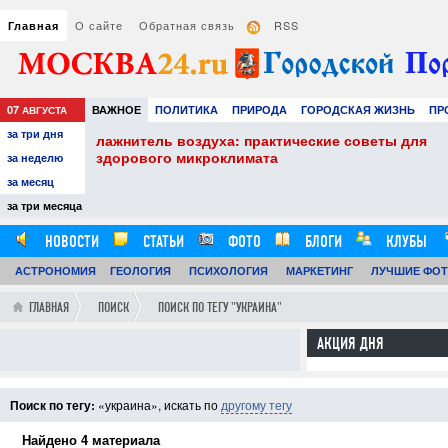
О сайте
Обратная связь
RSS
Главная
07
ВАЖНОЕ
ПОЛИТИКА
ПРИРОДА
ГОРОДСКАЯ ЖИЗНЬ
ПР
АВГУСТА
за три дня
НАУКА
ТЕХНОЛОГИИ
ЗНАМЕНИТОСТИ
АВТО
РАЗВЛЕЧЕ
ические советы для
Сэндвич-панели в строите
применение современных
за неделю
за месяц
29.07.26
0
за три месяца
12:59:00
НОВОСТИ
СТАТЬИ
ФОТО
БЛОГИ
КЛУБЫ
АСТРОНОМИЯ
ОБЗОРЫ
ГЕОЛОГИЯ
ВИДЕОРЕПОРТАЖИ
ПСИХОЛОГИЯ
МАРКЕТИНГ
ЛУЧШИЕ ФО
ГЛАВНАЯ
ПОИСК
ПОИСК ПО ТЕГУ "УКРАИНА"
АКЦИЯ ДНЯ
Поиск по тегу:
«украина», искать по
другому тегу
Найдено 4 материала