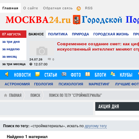
О сайте
Обратная связь
RSS
Главная
07
ВАЖНОЕ
ПОЛИТИКА
ПРИРОДА
ГОРОДСКАЯ ЖИЗНЬ
ПР
АВГУСТА
за три дня
РАЗВЛЕЧЕНИЯ И ОТДЫХ
собенности и
Современное создание смет: как ци
искусственный интеллект меняют с
за неделю
за месяц
24.07.26
0
за три месяца
12:57:00
НОВОСТИ
СТАТЬИ
ФОТО
БЛОГИ
КЛУБЫ
АСТРОНОМИЯ
ГЕОЛОГИЯ
ПСИХОЛОГИЯ
МАРКЕТИНГ
ЛУЧШИЕ ФО
ГЛАВНАЯ
ПОИСК
ПОИСК ПО ТЕГУ "СТРОЙМАТЕРИАЛЫ"
АКЦИЯ ДНЯ
Поиск по тегу:
«стройматериалы», искать по
другому тегу
Найдено 1 материал