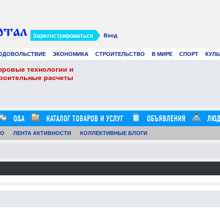
Зарегистрироваться
Вход
ОДОВОЛЬСТВИЕ
ЭКОНОМИКА
СТРОИТЕЛЬСТВО
В МИРЕ
СПОРТ
КУЛЬ
фровые технологии и
Виртуальные карты 
троительные расчеты
Ads в 2026 году: лу
21.07.26
0
16:20:00
Q&A
КАТАЛОГ ТОВАРОВ И УСЛУГ
ОБЪЯВЛЕНИЯ
ЛЮД
ТО
ЛЕНТА АКТИВНОСТИ
КОЛЛЕКТИВНЫЕ БЛОГИ