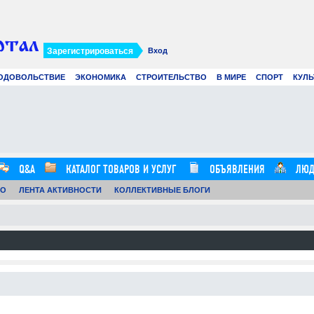
Зарегистрироваться
Вход
ОДОВОЛЬСТВИЕ
ЭКОНОМИКА
СТРОИТЕЛЬСТВО
В МИРЕ
СПОРТ
КУЛЬ
Современное создание смет: как
Вир
цифровые технологии и
рек
искусственный интеллект меняют
в 2
строительные расчеты
.07.26
0
21.07.26
0
12:57:00
16:20:00
Q&A
КАТАЛОГ ТОВАРОВ И УСЛУГ
ОБЪЯВЛЕНИЯ
ЛЮД
ТО
ЛЕНТА АКТИВНОСТИ
КОЛЛЕКТИВНЫЕ БЛОГИ