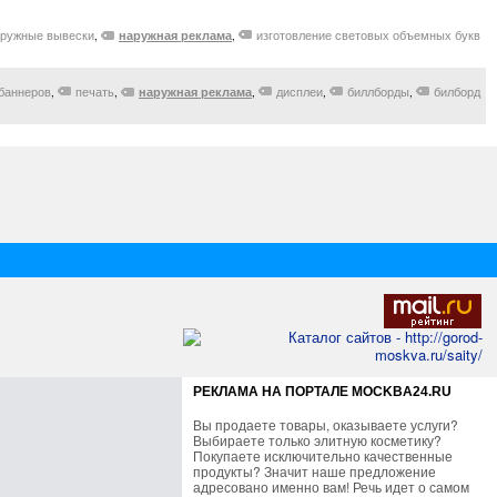
аружные вывески
изготовление световых объемных букв
наружная реклама
,
,
 баннеров
печать
дисплеи
биллборды
билборд
наружная реклама
,
,
,
,
,
РЕКЛАМА НА ПОРТАЛЕ MOCKBA24.RU
Вы продаете товары, оказываете услуги?
Выбираете только элитную косметику?
Покупаете исключительно качественные
продукты? Значит наше предложение
адресовано именно вам! Речь идет о самом