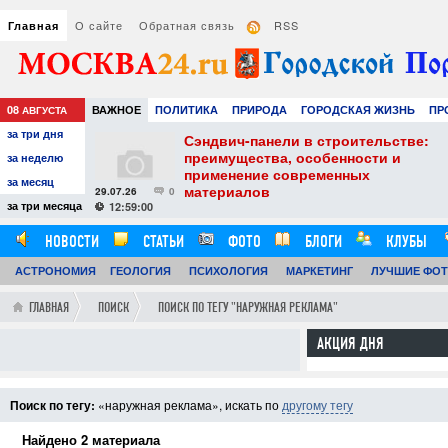
О сайте
Обратная связь
RSS
Главная
08
ВАЖНОЕ
ПОЛИТИКА
ПРИРОДА
ГОРОДСКАЯ ЖИЗНЬ
ПР
АВГУСТА
за три дня
РАЗВЛЕЧЕНИЯ И ОТДЫХ
тель
Сэндвич-панели в строительстве:
е советы для
преимущества, особенности и
за неделю
вого
применение современных
за месяц
материалов
29.07.26
0
24
за три месяца
12:59:00
НОВОСТИ
СТАТЬИ
ФОТО
БЛОГИ
КЛУБЫ
АСТРОНОМИЯ
ГЕОЛОГИЯ
ПСИХОЛОГИЯ
МАРКЕТИНГ
ЛУЧШИЕ ФО
ГЛАВНАЯ
ПОИСК
ПОИСК ПО ТЕГУ "НАРУЖНАЯ РЕКЛАМА"
АКЦИЯ ДНЯ
Поиск по тегу:
«наружная реклама», искать по
другому тегу
Найдено 2 материала