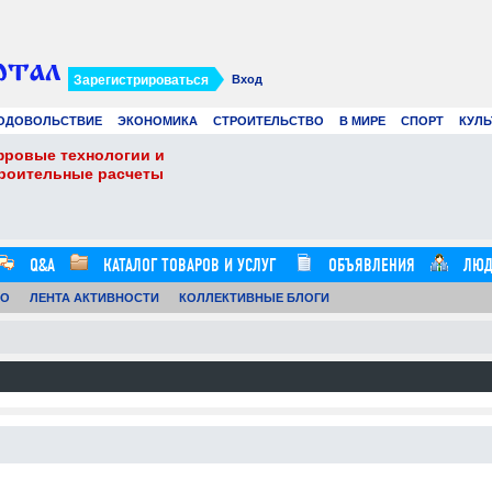
Зарегистрироваться
Вход
ОДОВОЛЬСТВИЕ
ЭКОНОМИКА
СТРОИТЕЛЬСТВО
В МИРЕ
СПОРТ
КУЛЬ
фровые технологии и
Виртуальные карты 
троительные расчеты
Ads в 2026 году: лу
21.07.26
0
16:20:00
Q&A
КАТАЛОГ ТОВАРОВ И УСЛУГ
ОБЪЯВЛЕНИЯ
ЛЮД
ТО
ЛЕНТА АКТИВНОСТИ
КОЛЛЕКТИВНЫЕ БЛОГИ