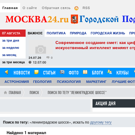
О сайте
Обратная связь
RSS
Главная
07
ВАЖНОЕ
ПОЛИТИКА
ПРИРОДА
ГОРОДСКАЯ ЖИЗНЬ
ПР
АВГУСТА
за три дня
РАЗВЛЕЧЕНИЯ И ОТДЫХ
собенности и
Современное создание смет: как ци
искусственный интеллект меняют с
за неделю
за месяц
24.07.26
0
за три месяца
12:57:00
НОВОСТИ
СТАТЬИ
ФОТО
БЛОГИ
КЛУБЫ
АСТРОНОМИЯ
ГЕОЛОГИЯ
ПСИХОЛОГИЯ
МАРКЕТИНГ
ЛУЧШИЕ ФО
ГЛАВНАЯ
ПОИСК
ПОИСК ПО ТЕГУ "ЛЕНИНГРАДСКОЕ ШОССЕ"
АКЦИЯ ДНЯ
Поиск по тегу:
«ленинградское шоссе», искать по
другому тегу
Найдено 1 материал