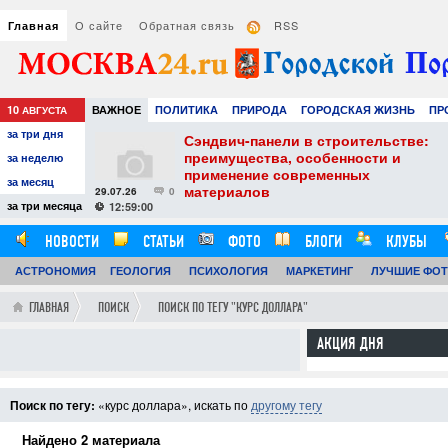
О сайте
Обратная связь
RSS
Главная
10
ВАЖНОЕ
ПОЛИТИКА
ПРИРОДА
ГОРОДСКАЯ ЖИЗНЬ
ПР
АВГУСТА
за три дня
НАУКА
ТЕХНОЛОГИИ
ЗНАМЕНИТОСТИ
АВТО
РАЗВЛЕЧЕ
тель
Сэндвич-панели в строительстве:
е советы для
преимущества, особенности и
за неделю
вого
применение современных
за месяц
материалов
29.07.26
0
24
за три месяца
12:59:00
НОВОСТИ
СТАТЬИ
ФОТО
БЛОГИ
КЛУБЫ
АСТРОНОМИЯ
ОБЗОРЫ
ГЕОЛОГИЯ
ВИДЕОРЕПОРТАЖИ
ПСИХОЛОГИЯ
МАРКЕТИНГ
ЛУЧШИЕ ФО
ГЛАВНАЯ
ПОИСК
ПОИСК ПО ТЕГУ "КУРС ДОЛЛАРА"
АКЦИЯ ДНЯ
Поиск по тегу:
«курс доллара», искать по
другому тегу
Найдено 2 материала