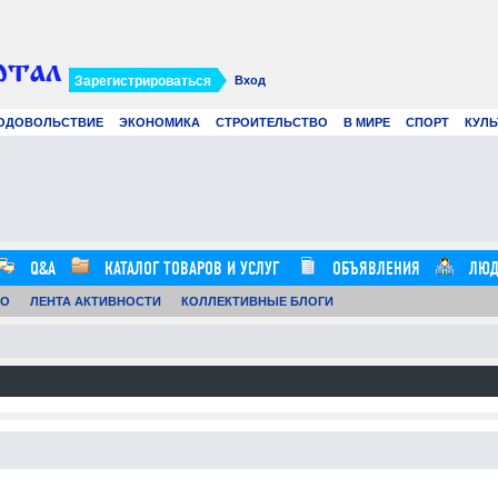
Зарегистрироваться
Вход
ОДОВОЛЬСТВИЕ
ЭКОНОМИКА
СТРОИТЕЛЬСТВО
В МИРЕ
СПОРТ
КУЛЬ
Современное создание смет: как
Вир
цифровые технологии и
рек
искусственный интеллект меняют
в 2
строительные расчеты
.07.26
0
21.07.26
0
12:57:00
16:20:00
Q&A
КАТАЛОГ ТОВАРОВ И УСЛУГ
ОБЪЯВЛЕНИЯ
ЛЮД
ТО
ЛЕНТА АКТИВНОСТИ
КОЛЛЕКТИВНЫЕ БЛОГИ