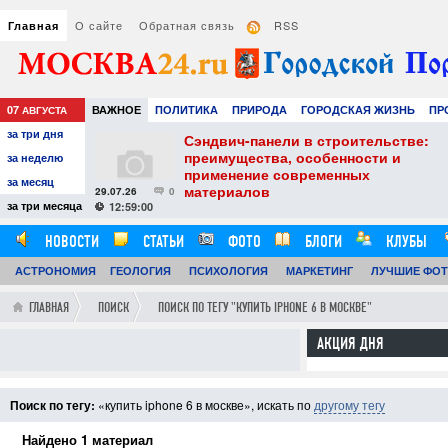
О сайте
Обратная связь
RSS
Главная
07
ВАЖНОЕ
ПОЛИТИКА
ПРИРОДА
ГОРОДСКАЯ ЖИЗНЬ
ПР
АВГУСТА
за три дня
РАЗВЛЕЧЕНИЯ И ОТДЫХ
тель
Сэндвич-панели в строительстве:
е советы для
преимущества, особенности и
за неделю
вого
применение современных
за месяц
материалов
29.07.26
0
24
за три месяца
12:59:00
НОВОСТИ
СТАТЬИ
ФОТО
БЛОГИ
КЛУБЫ
АСТРОНОМИЯ
ГЕОЛОГИЯ
ПСИХОЛОГИЯ
МАРКЕТИНГ
ЛУЧШИЕ ФО
ГЛАВНАЯ
ПОИСК
ПОИСК ПО ТЕГУ "КУПИТЬ IPHONE 6 В МОСКВЕ"
АКЦИЯ ДНЯ
Поиск по тегу:
«купить iphone 6 в москве», искать по
другому тегу
Найдено 1 материал