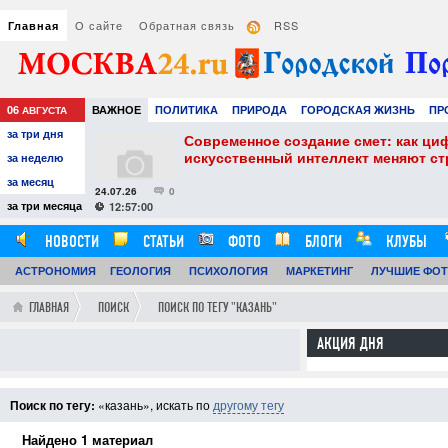
О сайте
Обратная связь
RSS
Главная
06
ВАЖНОЕ
ПОЛИТИКА
ПРИРОДА
ГОРОДСКАЯ ЖИЗНЬ
ПР
АВГУСТА
за три дня
НАУКА
ТЕХНОЛОГИИ
ЗНАМЕНИТОСТИ
АВТО
РАЗВЛЕЧЕ
собенности и
Современное создание смет: как ци
искусственный интеллект меняют с
за неделю
за месяц
24.07.26
0
за три месяца
12:57:00
НОВОСТИ
СТАТЬИ
ФОТО
БЛОГИ
КЛУБЫ
АСТРОНОМИЯ
ОБЗОРЫ
ГЕОЛОГИЯ
ВИДЕОРЕПОРТАЖИ
ПСИХОЛОГИЯ
МАРКЕТИНГ
ЛУЧШИЕ ФО
ГЛАВНАЯ
ПОИСК
ПОИСК ПО ТЕГУ "КАЗАНЬ"
АКЦИЯ ДНЯ
Поиск по тегу:
«казань», искать по
другому тегу
Найдено 1 материал