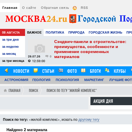
О сайте
Обратная связь
RSS
Главная
08
ВАЖНОЕ
ПОЛИТИКА
ПРИРОДА
ГОРОДСКАЯ ЖИЗНЬ
ПР
АВГУСТА
за три дня
РАЗВЛЕЧЕНИЯ И ОТДЫХ
тель
Сэндвич-панели в строительстве:
е советы для
преимущества, особенности и
за неделю
вого
применение современных
за месяц
материалов
29.07.26
0
24
за три месяца
12:59:00
НОВОСТИ
СТАТЬИ
ФОТО
БЛОГИ
КЛУБЫ
АСТРОНОМИЯ
ГЕОЛОГИЯ
ПСИХОЛОГИЯ
МАРКЕТИНГ
ЛУЧШИЕ ФО
ГЛАВНАЯ
ПОИСК
ПОИСК ПО ТЕГУ "ЖИЛОЙ КОМПЛЕКС"
АКЦИЯ ДНЯ
Поиск по тегу:
«жилой комплекс», искать по
другому тегу
Найдено 2 материала