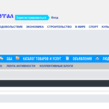
Зарегистрироваться
Вход
ОДОВОЛЬСТВИЕ
ЭКОНОМИКА
СТРОИТЕЛЬСТВО
В МИРЕ
СПОРТ
КУЛЬ
Современное создание смет: как
Вир
цифровые технологии и
рек
искусственный интеллект меняют
в 2
строительные расчеты
.07.26
0
21.07.26
0
12:57:00
16:20:00
Q&A
КАТАЛОГ ТОВАРОВ И УСЛУГ
ОБЪЯВЛЕНИЯ
ЛЮД
ТО
ЛЕНТА АКТИВНОСТИ
КОЛЛЕКТИВНЫЕ БЛОГИ