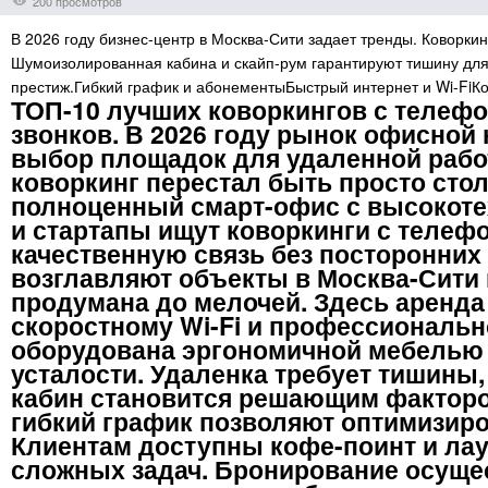
200 просмотров
В 2026 году бизнес-центр в Москва-Сити задает тренды. Коворки
Шумоизолированная кабина и скайп-рум гарантируют тишину для
престиж.Гибкий график и абонементыБыстрый интернет и Wi-FiК
ТОП-10 лучших коворкингов с телефо
звонков. В 2026 году рынок офисно
выбор площадок для удаленной рабо
коворкинг перестал быть просто сто
полноценный смарт-офис с высокот
и стартапы ищут коворкинги с телеф
качественную связь без посторонних
возглавляют объекты в Москва-Сити 
продумана до мелочей. Здесь аренда
скоростному Wi-Fi и профессионально
оборудована эргономичной мебелью 
усталости. Удаленка требует тишины
кабин становится решающим факторо
гибкий график позволяют оптимизиро
Клиентам доступны кофе-поинт и ла
сложных задач. Бронирование осуще