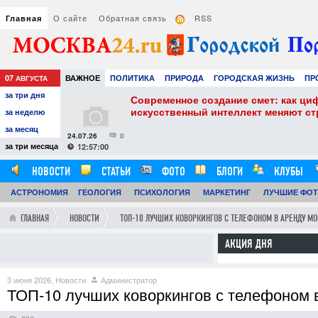
О сайте
Обратная связь
RSS
Главная
07
ВАЖНОЕ
ПОЛИТИКА
ПРИРОДА
ГОРОДСКАЯ ЖИЗНЬ
ПР
АВГУСТА
за три дня
НАУКА
ТЕХНОЛОГИИ
ЗНАМЕНИТОСТИ
АВТО
РАЗВЛЕЧЕ
собенности и
Современное создание смет: как ци
искусственный интеллект меняют с
за неделю
за месяц
24.07.26
0
за три месяца
12:57:00
НОВОСТИ
СТАТЬИ
ФОТО
БЛОГИ
КЛУБЫ
АСТРОНОМИЯ
ОБЗОРЫ
ГЕОЛОГИЯ
ВИДЕОРЕПОРТАЖИ
ПСИХОЛОГИЯ
МАРКЕТИНГ
ЛУЧШИЕ ФО
ГЛАВНАЯ
НОВОСТИ
ТОП-10 ЛУЧШИХ КОВОРКИНГОВ С ТЕЛЕФОНОМ В АРЕНДУ МО
АКЦИЯ ДНЯ
3 июня 2026,
Новости
Администратор
ТОП-10 лучших коворкингов с телефоном в