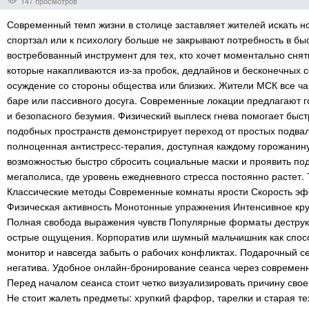
147 просмотров
Современный темп жизни в столице заставляет жителей искать 
спортзал или к психологу больше не закрывают потребность в б
востребованный инструмент для тех, кто хочет моментально снят
которые накапливаются из-за пробок, дедлайнов и бесконечных 
осуждение со стороны общества или близких. Жители МСК все 
баре или пассивного досуга. Современные локации предлагают го
и безопасного безумия. Физический выплеск гнева помогает бы
подобных пространств демонстрирует переход от простых подвал
полноценная антистресс-терапия, доступная каждому горожанину
возможностью быстро сбросить социальные маски и проявить под
мегаполиса, где уровень ежедневного стресса постоянно растет
Классические методы Современные комнаты ярости Скорость эфф
Физическая активность Монотонные упражнения Интенсивное кр
Полная свобода выражения чувств Популярные форматы деструкт
острые ощущения. Корпоратив или шумный мальчишник как спосо
монитор и навсегда забыть о рабочих конфликтах. Подарочный с
негатива. Удобное онлайн-бронирование сеанса через современн
Перед началом сеанса стоит четко визуализировать причину свое
Не стоит жалеть предметы: хрупкий фарфор, тарелки и старая т