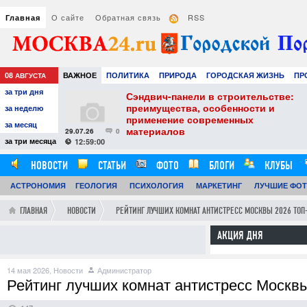
О сайте
Обратная связь
RSS
Главная
08
ВАЖНОЕ
ПОЛИТИКА
ПРИРОДА
ГОРОДСКАЯ ЖИЗНЬ
ПР
АВГУСТА
за три дня
НАУКА
ТЕХНОЛОГИИ
ЗНАМЕНИТОСТИ
АВТО
РАЗВЛЕЧЕ
тель
Сэндвич-панели в строительстве:
е советы для
преимущества, особенности и
за неделю
вого
применение современных
за месяц
материалов
29.07.26
0
24
за три месяца
12:59:00
НОВОСТИ
СТАТЬИ
ФОТО
БЛОГИ
КЛУБЫ
АСТРОНОМИЯ
ОБЗОРЫ
ГЕОЛОГИЯ
ВИДЕОРЕПОРТАЖИ
ПСИХОЛОГИЯ
МАРКЕТИНГ
ЛУЧШИЕ ФО
ГЛАВНАЯ
НОВОСТИ
РЕЙТИНГ ЛУЧШИХ КОМНАТ АНТИСТРЕСС МОСКВЫ 2026 ТОП-
АКЦИЯ ДНЯ
14 мая 2026,
Новости
Администратор
Рейтинг лучших комнат антистресс Москв