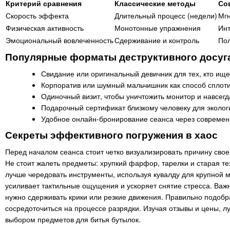
Критерий сравнения
Классические методы
Со
Скорость эффекта
Длительный процесс (недели)
Мгн
Физическая активность
Монотонные упражнения
Инт
Эмоциональный вовлеченность
Сдерживание и контроль
Пол
Популярные форматы деструктивного досуг
Свидание или оригинальный девичник для тех, кто ищ
Корпоратив или шумный мальчишник как способ сплоти
Одиночный визит, чтобы уничтожить монитор и навсегд
Подарочный сертификат близкому человеку для экологи
Удобное онлайн-бронирование сеанса через современн
Секреты эффективного погружения в хаос
Перед началом сеанса стоит четко визуализировать причину свое
Не стоит жалеть предметы: хрупкий фарфор, тарелки и старая т
лучше чередовать инструменты, используя кувалду для крупной 
усиливает тактильные ощущения и ускоряет снятие стресса. Важн
нужно сдерживать крики или резкие движения. Правильно подобр
сосредоточиться на процессе разрядки. Изучая отзывы и цены,
выбором предметов для битья бутылок.