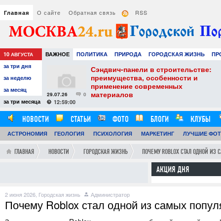
О сайте
Обратная связь
RSS
Главная
10
ВАЖНОЕ
ПОЛИТИКА
ПРИРОДА
ГОРОДСКАЯ ЖИЗНЬ
ПР
АВГУСТА
за три дня
НАУКА
ТЕХНОЛОГИИ
ЗНАМЕНИТОСТИ
АВТО
РАЗВЛЕЧЕ
тель
Сэндвич-панели в строительстве:
е советы для
преимущества, особенности и
за неделю
вого
применение современных
за месяц
материалов
29.07.26
0
24
за три месяца
12:59:00
НОВОСТИ
СТАТЬИ
ФОТО
БЛОГИ
КЛУБЫ
АСТРОНОМИЯ
ОБЗОРЫ
ГЕОЛОГИЯ
ВИДЕОРЕПОРТАЖИ
ПСИХОЛОГИЯ
МАРКЕТИНГ
ЛУЧШИЕ ФО
ГЛАВНАЯ
НОВОСТИ
ГОРОДСКАЯ ЖИЗНЬ
ПОЧЕМУ ROBLOX СТАЛ ОДНОЙ ИЗ 
АКЦИЯ ДНЯ
2 июня 2026,
Городская жизнь
Администратор
Почему Roblox стал одной из самых попул