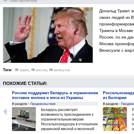
10889 просмотров
Дональд Трамп з
своих людей из 
проинформировал
Трампа в Москве 
Россия, по ее да
Москва проинформ
Венесуэле с март
Теги:
,
,
трамп
россия
венесуэла
ПОХОЖИЕ СТАТЬИ:
м
Россию поддержит Беларусь в ограничении
Россельхознадз
поставок молока и мяса из Украины
из Болгарии
В разделе -
Продовольствие
В разделе -
Продово
и
Беларусь рассмотрит
Р
возможность присоединения к
ч
пные
ограничительным мерам
б
и
Россельхознадзора в отношении
п
сква
украинской мясной и молочной
э
продукции, заявил главный
ф