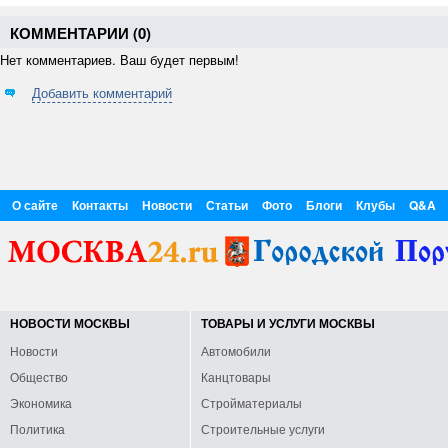
ветеринарный инспектор
я
Беларуси Юрий Пивоварчик в
с
КОММЕНТАРИИ (
0
)
ходе телефонных переговоров с
п
Нет комментариев. Ваш будет первым!
заместителем руководителя
Р
Россельхознадзора Евгением
Добавить комментарий
Непоклоновым. Информация об
этом размещена на сайте
российского ведомства....
О сайте
Контакты
Новости
Статьи
Фото
Блоги
Клубы
Q&A
НОВОСТИ МОСКВЫ
ТОВАРЫ И УСЛУГИ МОСКВЫ
Новости
Автомобили
Общество
Канцтовары
Экономика
Стройматериалы
Политика
Строительные услуги