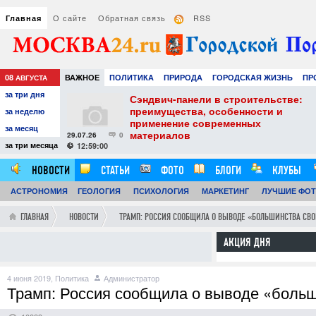
О сайте
Обратная связь
RSS
Главная
08
ВАЖНОЕ
ПОЛИТИКА
ПРИРОДА
ГОРОДСКАЯ ЖИЗНЬ
ПР
АВГУСТА
за три дня
НАУКА
ТЕХНОЛОГИИ
ЗНАМЕНИТОСТИ
АВТО
РАЗВЛЕЧЕ
тель
Сэндвич-панели в строительстве:
е советы для
преимущества, особенности и
за неделю
вого
применение современных
за месяц
материалов
29.07.26
0
24
за три месяца
12:59:00
НОВОСТИ
СТАТЬИ
ФОТО
БЛОГИ
КЛУБЫ
АСТРОНОМИЯ
ОБЗОРЫ
ГЕОЛОГИЯ
ВИДЕОРЕПОРТАЖИ
ПСИХОЛОГИЯ
МАРКЕТИНГ
ЛУЧШИЕ ФО
ГЛАВНАЯ
НОВОСТИ
ТРАМП: РОССИЯ СООБЩИЛА О ВЫВОДЕ «БОЛЬШИНСТВА СВ
АКЦИЯ ДНЯ
4 июня 2019,
Политика
Администратор
Трамп: Россия сообщила о выводе «боль