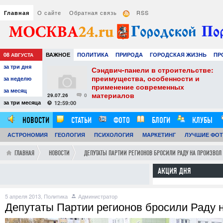
О сайте
Обратная связь
RSS
Главная
08
ВАЖНОЕ
ПОЛИТИКА
ПРИРОДА
ГОРОДСКАЯ ЖИЗНЬ
ПР
АВГУСТА
за три дня
НАУКА
ТЕХНОЛОГИИ
ЗНАМЕНИТОСТИ
АВТО
РАЗВЛЕЧЕ
тель
Сэндвич-панели в строительстве:
е советы для
преимущества, особенности и
за неделю
вого
применение современных
за месяц
материалов
29.07.26
0
24
за три месяца
12:59:00
НОВОСТИ
СТАТЬИ
ФОТО
БЛОГИ
КЛУБЫ
АСТРОНОМИЯ
ОБЗОРЫ
ГЕОЛОГИЯ
ВИДЕОРЕПОРТАЖИ
ПСИХОЛОГИЯ
МАРКЕТИНГ
ЛУЧШИЕ ФО
ГЛАВНАЯ
НОВОСТИ
ДЕПУТАТЫ ПАРТИИ РЕГИОНОВ БРОСИЛИ РАДУ НА ПРОИЗВО
АКЦИЯ ДНЯ
5 апреля 2013,
Политика
Администратор
Депутаты Партии регионов бросили Раду 