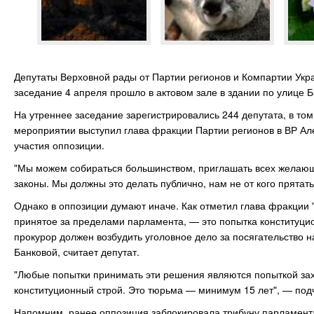
Депутаты Верховной рады от Партии регионов и Компартии Укр
заседание 4 апреля прошло в актовом зале в здании по улице Б
На утреннее заседание зарегистрировались 244 депутата, в то
мероприятии выступил глава фракции Партии регионов в ВР Ал
участия оппозиции.
"Мы можем собираться большинством, приглашать всех желающи
законы. Мы должны это делать публично, нам не от кого прятат
Однако в оппозиции думают иначе. Как отметил глава фракции
принятое за пределами парламента, — это попытка конституци
прокурор должен возбудить уголовное дело за посягательство н
Банковой, считает депутат.
"Любые попытки принимать эти решения являются попыткой зах
конституционный строй. Это тюрьма — минимум 15 лет", — под
Напомним, ранее оппозиция заблокировала трибуну парламента 