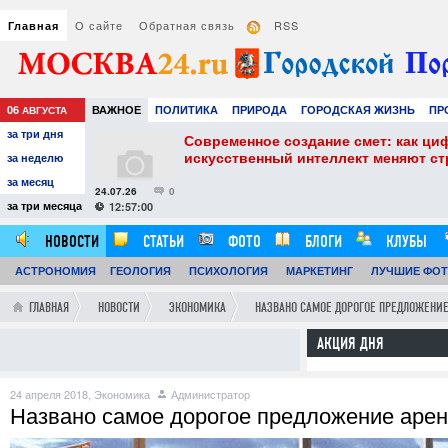
О сайте
Обратная связь
RSS
Главная
06
ВАЖНОЕ
ПОЛИТИКА
ПРИРОДА
ГОРОДСКАЯ ЖИЗНЬ
ПР
АВГУСТА
за три дня
НАУКА
ТЕХНОЛОГИИ
ЗНАМЕНИТОСТИ
АВТО
РАЗВЛЕЧЕ
собенности и
Современное создание смет: как ци
искусственный интеллект меняют с
за неделю
за месяц
24.07.26
0
за три месяца
12:57:00
НОВОСТИ
СТАТЬИ
ФОТО
БЛОГИ
КЛУБЫ
АСТРОНОМИЯ
ОБЗОРЫ
ГЕОЛОГИЯ
ВИДЕОРЕПОРТАЖИ
ПСИХОЛОГИЯ
МАРКЕТИНГ
ЛУЧШИЕ ФО
ГЛАВНАЯ
НОВОСТИ
ЭКОНОМИКА
НАЗВАНО САМОЕ ДОРОГОЕ ПРЕДЛОЖЕНИ
АКЦИЯ ДНЯ
24 апреля 2018,
Экономика
Администратор
Названо самое дорогое предложение арен