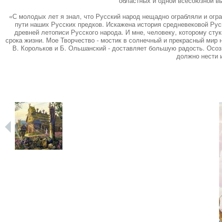
областных и одной всесоюзной в
«С молодых лет я знал, что Русский народ нещадно ограбляли и огр
пути наших Русских предков. Искажена история средневековой Ру
древней летописи Русского народа. И мне, человеку, которому сту
срока жизни. Мое Творчество - мостик в солнечный и прекрасный мир 
В. Корольков и Б. Ольшанский - доставляет большую радость. Осозна
должно нести 