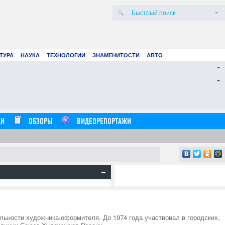
ТУРА
НАУКА
ТЕХНОЛОГИИ
ЗНАМЕНИТОСТИ
АВТО
ие смет: как цифровые технологии и
Вирт
ллект меняют строительные расчеты
Ads 
21.07.26
0
16:20:00
И
ОБЗОРЫ
ВИДЕОРЕПОРТАЖИ
альности художника-оформителя. До 1974 года участвовал в городских,