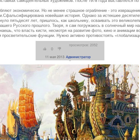
ыставках самодеятельных художников. После 1978 года выставлялся по
абляют экономически. Но не менее страшное ограбление - это извращени
си.Сфальсифицирована новейшая история. Однако за истекшее десятиле
кнуло пятьдесят лет, пришлось, как школьнику, осваивать это великоле
нашего Русского прошлого. Творя, я сам погружаюсь в солнечный мир на
ешь, что власть кисти, несмотря на развитие фото, кино и анимации вс
и просветительские функции. Нужно активно противостоять «глобализаци
просмотров: 2052
0
11 мая 2013
Администратор