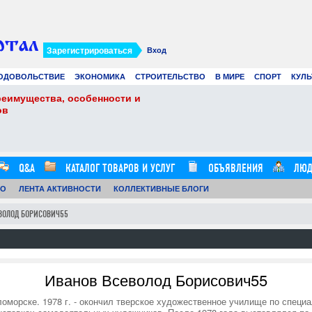
Зарегистрироваться
Вход
ОДОВОЛЬСТВИЕ
ЭКОНОМИКА
СТРОИТЕЛЬСТВО
В МИРЕ
СПОРТ
КУЛЬ
реимущества, особенности и
Современное создан
ов
искусственный инте
24.07.26
0
12:57:00
Q&A
КАТАЛОГ ТОВАРОВ И УСЛУГ
ОБЪЯВЛЕНИЯ
ЛЮД
ТО
ЛЕНТА АКТИВНОСТИ
КОЛЛЕКТИВНЫЕ БЛОГИ
ВОЛОД БОРИСОВИЧ55
Иванов Всеволод Борисович55
оморске. 1978 г. - окончил тверское художественное училище по специ