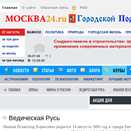
О сайте
Обратная связь
RSS
Главная
07
ВАЖНОЕ
ПОЛИТИКА
ПРИРОДА
ГОРОДСКАЯ ЖИЗНЬ
ПР
АВГУСТА
за три дня
РАЗВЛЕЧЕНИЯ И ОТДЫХ
оветы для
Сэндвич-панели в строительстве: п
применение современных материал
за неделю
за месяц
29.07.26
0
за три месяца
12:59:00
НОВОСТИ
СТАТЬИ
ФОТО
БЛОГИ
КЛУБЫ
АСТРОНОМИЯ
ГЕОЛОГИЯ
ПСИХОЛОГИЯ
МАРКЕТИНГ
ЛУЧШИЕ ФО
ГЛАВНАЯ
КЛУБЫ
МИФЫ О РОССИИ
ВЕДИЧЕСКАЯ РУСЬ
ИВАНОВ ВСЕ
АКЦИЯ ДНЯ
Ведическая Русь
Иванов Всеволод Борисович родился 14 августа 1950 год в городе Бел