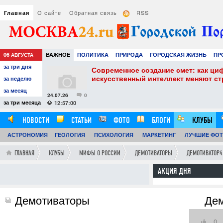
О сайте
Обратная связь
RSS
Главная
06
ВАЖНОЕ
ПОЛИТИКА
ПРИРОДА
ГОРОДСКАЯ ЖИЗНЬ
ПР
АВГУСТА
за три дня
НАУКА
ТЕХНОЛОГИИ
ЗНАМЕНИТОСТИ
АВТО
РАЗВЛЕЧЕ
собенности и
Современное создание смет: как ци
искусственный интеллект меняют с
за неделю
за месяц
24.07.26
0
за три месяца
12:57:00
НОВОСТИ
СТАТЬИ
ФОТО
БЛОГИ
КЛУБЫ
АСТРОНОМИЯ
ОБЗОРЫ
ГЕОЛОГИЯ
ВИДЕОРЕПОРТАЖИ
ПСИХОЛОГИЯ
МАРКЕТИНГ
ЛУЧШИЕ ФО
ГЛАВНАЯ
КЛУБЫ
МИФЫ О РОССИИ
ДЕМОТИВАТОРЫ
ДЕМОТИВАТОР4
АКЦИЯ ДНЯ
Демотиваторы
Дем
0