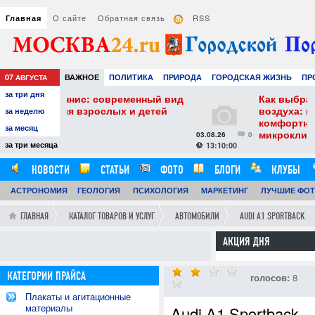
О сайте
Обратная связь
RSS
Главная
07
ВАЖНОЕ
ПОЛИТИКА
ПРИРОДА
ГОРОДСКАЯ ЖИЗНЬ
ПР
АВГУСТА
за три дня
НАУКА
ТЕХНОЛОГИИ
ЗНАМЕНИТОСТИ
АВТО
РАЗВЛЕЧЕ
еменный вид
Как выбрать увлажнитель
х и детей
воздуха: практические советы для
за неделю
комфортного и здорового
за месяц
микроклимата
03.08.26
0
за три месяца
13:10:00
НОВОСТИ
СТАТЬИ
ФОТО
БЛОГИ
КЛУБЫ
АСТРОНОМИЯ
ОБЗОРЫ
ГЕОЛОГИЯ
ВИДЕОРЕПОРТАЖИ
ПСИХОЛОГИЯ
МАРКЕТИНГ
ЛУЧШИЕ ФО
ГЛАВНАЯ
КАТАЛОГ ТОВАРОВ И УСЛУГ
АВТОМОБИЛИ
AUDI A1 SPORTBACK
АКЦИЯ ДНЯ
КАТЕГОРИИ ПРАЙСА
голосов:
8
Плакаты и агитационные
материалы
Audi A1 Sportback