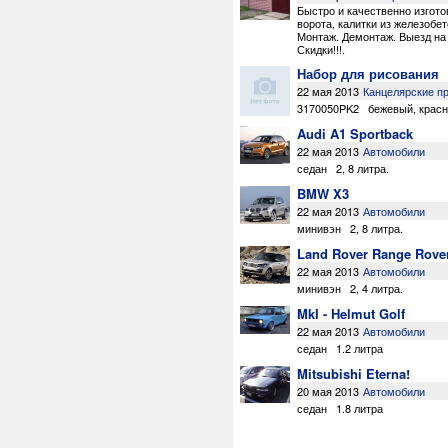
Быстро и качественно изгот
ворота
,
калитки из железобе
Монтаж. Демонтаж. Выезд на 
Скидки!!!
.
Набор для рисования
22 мая 2013
Канцелярские п
3170050PK2
бежевый
,
крас
Audi A1 Sportback
22 мая 2013
Автомобили
седан
2
,
8 литра
.
BMW X3
22 мая 2013
Автомобили
минивэн
2
,
8 литра
.
Land Rover Range Rove
22 мая 2013
Автомобили
минивэн
2
,
4 литра
.
MkI - Helmut Golf
22 мая 2013
Автомобили
седан
1.2 литра
Mitsubishi Eterna!
20 мая 2013
Автомобили
седан
1.8 литра