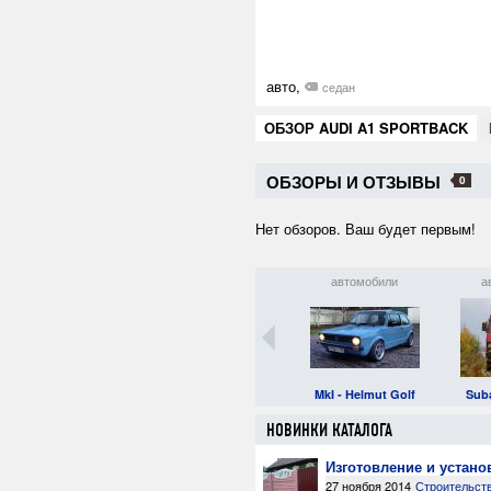
авто,
седан
ОБЗОР AUDI A1 SPORTBACK
ОБЗОРЫ И ОТЗЫВЫ
0
Нет обзоров. Ваш будет первым!
канцелярские
строительство
автомобили
а
принадлежности
Набор для рисования
Изготовление и
MkI - Helmut Golf
Sub
20.40 руб.
установка заборов
100.00 руб.
НОВИНКИ КАТАЛОГА
Изготовление и устано
27 ноября 2014
Строительст