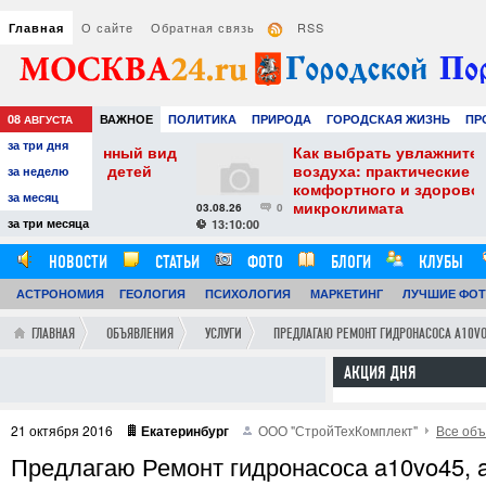
О сайте
Обратная связь
RSS
Главная
08
ВАЖНОЕ
ПОЛИТИКА
ПРИРОДА
ГОРОДСКАЯ ЖИЗНЬ
ПР
АВГУСТА
за три дня
НАУКА
ТЕХНОЛОГИИ
ЗНАМЕНИТОСТИ
АВТО
РАЗВЛЕЧЕ
менный вид
Как выбрать увлажнитель
 и детей
воздуха: практические советы для
за неделю
комфортного и здорового
за месяц
микроклимата
03.08.26
0
2
за три месяца
13:10:00
НОВОСТИ
СТАТЬИ
ФОТО
БЛОГИ
КЛУБЫ
АСТРОНОМИЯ
ОБЗОРЫ
ГЕОЛОГИЯ
ВИДЕОРЕПОРТАЖИ
ПСИХОЛОГИЯ
МАРКЕТИНГ
ЛУЧШИЕ ФО
ГЛАВНАЯ
ОБЪЯВЛЕНИЯ
УСЛУГИ
ПРЕДЛАГАЮ РЕМОНТ ГИДРОНАСОСА A10VO
АКЦИЯ ДНЯ
21 октября 2016
Екатеринбург
ООО "СтройТехКомплект"
Все объ
Предлагаю Ремонт гидронасоса a10vo45, a