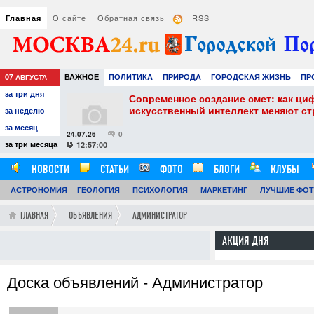
О сайте
Обратная связь
RSS
Главная
07
ВАЖНОЕ
ПОЛИТИКА
ПРИРОДА
ГОРОДСКАЯ ЖИЗНЬ
ПР
АВГУСТА
за три дня
РАЗВЛЕЧЕНИЯ И ОТДЫХ
собенности и
Современное создание смет: как ци
искусственный интеллект меняют с
за неделю
за месяц
24.07.26
0
за три месяца
12:57:00
НОВОСТИ
СТАТЬИ
ФОТО
БЛОГИ
КЛУБЫ
АСТРОНОМИЯ
ГЕОЛОГИЯ
ПСИХОЛОГИЯ
МАРКЕТИНГ
ЛУЧШИЕ ФО
ГЛАВНАЯ
ОБЪЯВЛЕНИЯ
АДМИНИСТРАТОР
АКЦИЯ ДНЯ
Доска объявлений - Администратор