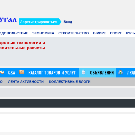
Зарегистрироваться
Вход
ОДОВОЛЬСТВИЕ
ЭКОНОМИКА
СТРОИТЕЛЬСТВО
В МИРЕ
СПОРТ
КУЛЬ
фровые технологии и
Виртуальные карты 
троительные расчеты
Ads в 2026 году: лу
21.07.26
0
16:20:00
Q&A
КАТАЛОГ ТОВАРОВ И УСЛУГ
ОБЪЯВЛЕНИЯ
ЛЮД
ТО
ЛЕНТА АКТИВНОСТИ
КОЛЛЕКТИВНЫЕ БЛОГИ