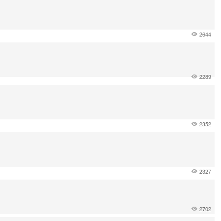
2644
2289
2352
2327
2702