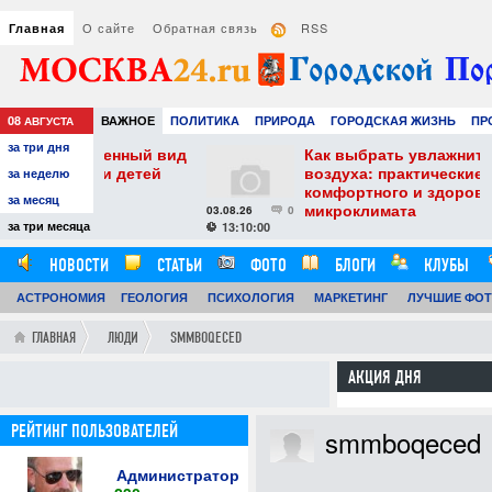
О сайте
Обратная связь
RSS
Главная
08
ВАЖНОЕ
ПОЛИТИКА
ПРИРОДА
ГОРОДСКАЯ ЖИЗНЬ
ПР
АВГУСТА
за три дня
НАУКА
ТЕХНОЛОГИИ
ЗНАМЕНИТОСТИ
АВТО
РАЗВЛЕЧЕ
менный вид
Как выбрать увлажнитель
и детей
воздуха: практические советы для
за неделю
комфортного и здорового
за месяц
микроклимата
03.08.26
0
29
за три месяца
13:10:00
НОВОСТИ
СТАТЬИ
ФОТО
БЛОГИ
КЛУБЫ
АСТРОНОМИЯ
ОБЗОРЫ
ГЕОЛОГИЯ
ВИДЕОРЕПОРТАЖИ
ПСИХОЛОГИЯ
МАРКЕТИНГ
ЛУЧШИЕ ФО
ГЛАВНАЯ
ЛЮДИ
SMMBOQECED
АКЦИЯ ДНЯ
РЕЙТИНГ ПОЛЬЗОВАТЕЛЕЙ
smmboqeced
Администратор