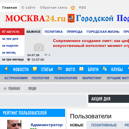
О сайте
Обратная связь
RSS
Главная
07
ВАЖНОЕ
ПОЛИТИКА
ПРИРОДА
ГОРОДСКАЯ ЖИЗНЬ
ПР
АВГУСТА
за три дня
НАУКА
ТЕХНОЛОГИИ
ЗНАМЕНИТОСТИ
АВТО
РАЗВЛЕЧЕ
собенности и
Современное создание смет: как ци
искусственный интеллект меняют с
за неделю
за месяц
24.07.26
0
за три месяца
12:57:00
НОВОСТИ
СТАТЬИ
ФОТО
БЛОГИ
КЛУБЫ
АСТРОНОМИЯ
ОБЗОРЫ
ГЕОЛОГИЯ
ВИДЕОРЕПОРТАЖИ
ПСИХОЛОГИЯ
МАРКЕТИНГ
ЛУЧШИЕ ФО
ГЛАВНАЯ
ЛЮДИ
АКЦИЯ ДНЯ
РЕЙТИНГ ПОЛЬЗОВАТЕЛЕЙ
Пользователи
Администратор
НОВЫЕ
ПОЗИТИВНЫЕ
Р