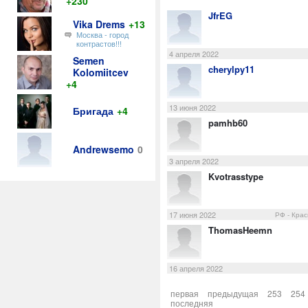
+230
JfrEG
Vika Drems
+13
Москва - город
контрастов!!!
4 апреля 2022
Semen
cherylpy11
Kolomiitcev
+4
13 июня 2022
Бригада
+4
pamhb60
Andrewsemo
0
3 апреля 2022
Kvotrasstype
17 июня 2022
РФ - Кра
ThomasHeemn
16 апреля 2022
первая
предыдущая
253
254
последняя