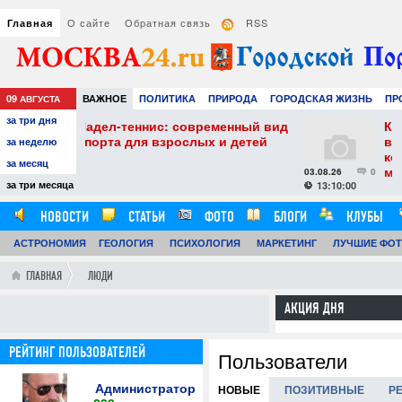
О сайте
Обратная связь
RSS
Главная
09
ВАЖНОЕ
ПОЛИТИКА
ПРИРОДА
ГОРОДСКАЯ ЖИЗНЬ
ПР
АВГУСТА
за три дня
НАУКА
ТЕХНОЛОГИИ
ЗНАМЕНИТОСТИ
АВТО
РАЗВЛЕЧЕ
ис: современный вид
Как выбрать увлажнитель
взрослых и детей
воздуха: практические со
за неделю
комфортного и здорового
за месяц
микроклимата
03.08.26
0
за три месяца
13:10:00
НОВОСТИ
СТАТЬИ
ФОТО
БЛОГИ
КЛУБЫ
АСТРОНОМИЯ
ОБЗОРЫ
ГЕОЛОГИЯ
ВИДЕОРЕПОРТАЖИ
ПСИХОЛОГИЯ
МАРКЕТИНГ
ЛУЧШИЕ ФО
ГЛАВНАЯ
ЛЮДИ
АКЦИЯ ДНЯ
РЕЙТИНГ ПОЛЬЗОВАТЕЛЕЙ
Пользователи
Администратор
НОВЫЕ
ПОЗИТИВНЫЕ
Р