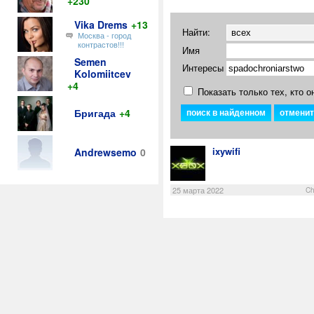
+230
Vika Drems
+13
Найти:
Москва - город
контрастов!!!
Имя
Semen
Интересы
Kolomiitcev
+4
Показать только тех, кто о
Бригада
+4
ixywifi
Andrewsemo
0
25 марта 2022
Ch