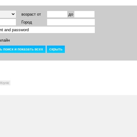
возраст от
до
Город
нлайн
Krynki