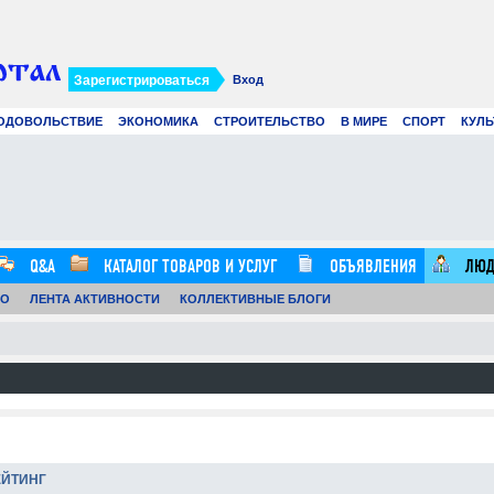
Зарегистрироваться
Вход
ОДОВОЛЬСТВИЕ
ЭКОНОМИКА
СТРОИТЕЛЬСТВО
В МИРЕ
СПОРТ
КУЛЬ
Современное создание смет: как
Вир
цифровые технологии и
рек
искусственный интеллект меняют
в 2
строительные расчеты
.07.26
0
21.07.26
0
12:57:00
16:20:00
Q&A
КАТАЛОГ ТОВАРОВ И УСЛУГ
ОБЪЯВЛЕНИЯ
ЛЮД
ТО
ЛЕНТА АКТИВНОСТИ
КОЛЛЕКТИВНЫЕ БЛОГИ
ЕЙТИНГ