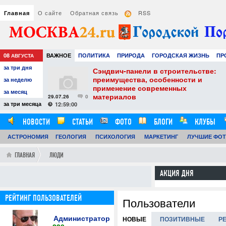
О сайте
Обратная связь
RSS
Главная
08
ВАЖНОЕ
ПОЛИТИКА
ПРИРОДА
ГОРОДСКАЯ ЖИЗНЬ
ПР
АВГУСТА
за три дня
РАЗВЛЕЧЕНИЯ И ОТДЫХ
тель
Сэндвич-панели в строительстве:
е советы для
преимущества, особенности и
за неделю
вого
применение современных
за месяц
материалов
29.07.26
0
24
за три месяца
12:59:00
НОВОСТИ
СТАТЬИ
ФОТО
БЛОГИ
КЛУБЫ
АСТРОНОМИЯ
ГЕОЛОГИЯ
ПСИХОЛОГИЯ
МАРКЕТИНГ
ЛУЧШИЕ ФО
ГЛАВНАЯ
ЛЮДИ
АКЦИЯ ДНЯ
РЕЙТИНГ ПОЛЬЗОВАТЕЛЕЙ
Пользователи
Администратор
НОВЫЕ
ПОЗИТИВНЫЕ
Р