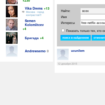
+230
Vika Drems
+13
Найти:
Москва - город
контрастов!!!
Имя
Semen
Интересы
Kolomiitcev
+4
Показать только тех, кто о
Бригада
+4
ucunilem
Andrewsemo
0
12 декабря 2015