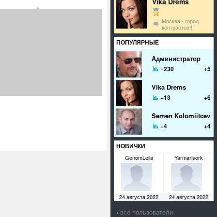
Vika Drems
Москва - город
контрастов!!!
ПОПУЛЯРНЫЕ
Администратор
+230
+5
Vika Drems
+13
+6
Semen Kolomiitcev
+4
+4
НОВИЧКИ
GenomLella
Yarmarisork
24 августа 2022
24 августа 2022
все пользователи