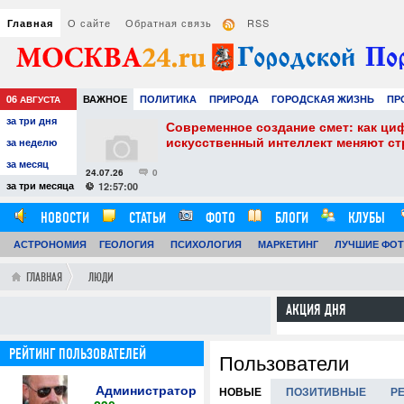
О сайте
Обратная связь
RSS
Главная
06
ВАЖНОЕ
ПОЛИТИКА
ПРИРОДА
ГОРОДСКАЯ ЖИЗНЬ
ПР
АВГУСТА
за три дня
РАЗВЛЕЧЕНИЯ И ОТДЫХ
собенности и
Современное создание смет: как ци
искусственный интеллект меняют с
за неделю
за месяц
24.07.26
0
за три месяца
12:57:00
НОВОСТИ
СТАТЬИ
ФОТО
БЛОГИ
КЛУБЫ
АСТРОНОМИЯ
ГЕОЛОГИЯ
ПСИХОЛОГИЯ
МАРКЕТИНГ
ЛУЧШИЕ ФО
ГЛАВНАЯ
ЛЮДИ
АКЦИЯ ДНЯ
РЕЙТИНГ ПОЛЬЗОВАТЕЛЕЙ
Пользователи
Администратор
НОВЫЕ
ПОЗИТИВНЫЕ
Р