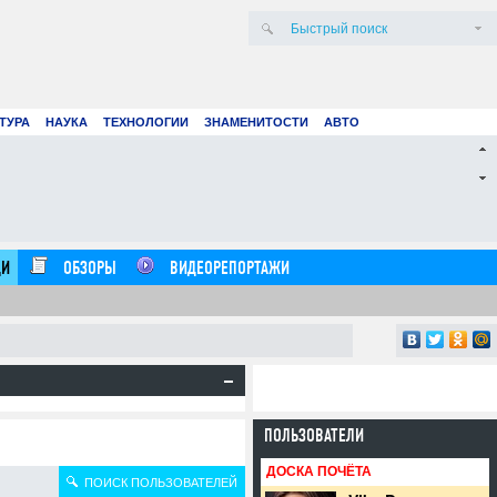
ТУРА
НАУКА
ТЕХНОЛОГИИ
ЗНАМЕНИТОСТИ
АВТО
для покупки рекламы в Facebook & Google
Клуб
чшие платежки
выхо
20.07.26
0
14:54:00
И
ОБЗОРЫ
ВИДЕОРЕПОРТАЖИ
ПОЛЬЗОВАТЕЛИ
ДОСКА ПОЧЁТА
ПОИСК ПОЛЬЗОВАТЕЛЕЙ