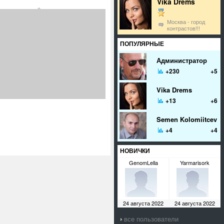
Vika Drems
Москва - город
контрастов!!!
ПОПУЛЯРНЫЕ
Администратор
+230
+5
Vika Drems
+13
+6
Semen Kolomiitcev
+4
+4
НОВИЧКИ
GenomLella
Yarmarisork
24 августа 2022
24 августа 2022
все пользователи