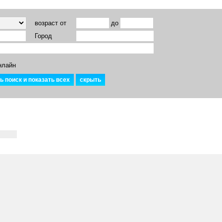
возраст от
до
Город
нлайн