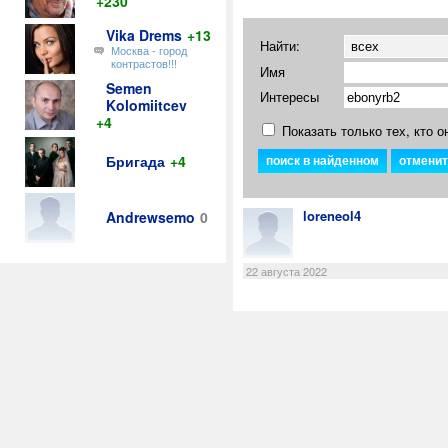
+230
Vika Drems
+13
Найти:
Москва - город
контрастов!!!
Имя
Semen
Интересы
Kolomiitcev
+4
Показать только тех, кто о
Бригада
+4
loreneol4
Andrewsemo
0
22 августа 2022