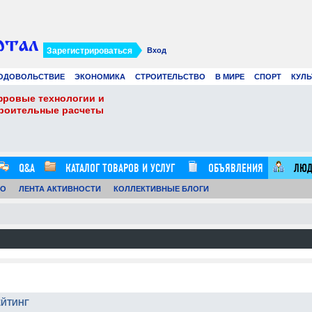
Зарегистрироваться
Вход
ОДОВОЛЬСТВИЕ
ЭКОНОМИКА
СТРОИТЕЛЬСТВО
В МИРЕ
СПОРТ
КУЛЬ
фровые технологии и
Виртуальные карты 
троительные расчеты
Ads в 2026 году: лу
21.07.26
0
16:20:00
Q&A
КАТАЛОГ ТОВАРОВ И УСЛУГ
ОБЪЯВЛЕНИЯ
ЛЮД
ТО
ЛЕНТА АКТИВНОСТИ
КОЛЛЕКТИВНЫЕ БЛОГИ
ЕЙТИНГ