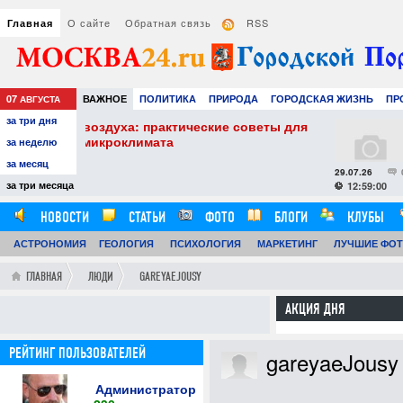
О сайте
Обратная связь
RSS
Главная
07
ВАЖНОЕ
ПОЛИТИКА
ПРИРОДА
ГОРОДСКАЯ ЖИЗНЬ
ПР
АВГУСТА
за три дня
НАУКА
ТЕХНОЛОГИИ
ЗНАМЕНИТОСТИ
АВТО
РАЗВЛЕЧЕ
кие советы для
Сэндвич-панели в строительс
применение современных мат
за неделю
за месяц
29.07.26
0
за три месяца
12:59:00
НОВОСТИ
СТАТЬИ
ФОТО
БЛОГИ
КЛУБЫ
АСТРОНОМИЯ
ОБЗОРЫ
ГЕОЛОГИЯ
ВИДЕОРЕПОРТАЖИ
ПСИХОЛОГИЯ
МАРКЕТИНГ
ЛУЧШИЕ ФО
ГЛАВНАЯ
ЛЮДИ
GAREYAEJOUSY
АКЦИЯ ДНЯ
РЕЙТИНГ ПОЛЬЗОВАТЕЛЕЙ
gareyaeJousy
Администратор