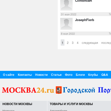
ClintoncaR
31 мая 2022
T
JosephFierb
8 мая 2022
T
1
2
3
4
следующая
после
О сайте
Контакты
Новости
Статьи
Фото
Блоги
Клубы
Q&A
НОВОСТИ МОСКВЫ
ТОВАРЫ И УСЛУГИ МОСКВЫ
Новости
Автомобили