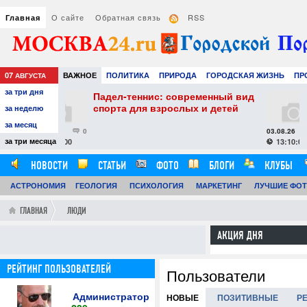
О сайте
Обратная связь
RSS
Главная
07
ВАЖНОЕ
ПОЛИТИКА
ПРИРОДА
ГОРОДСКАЯ ЖИЗНЬ
ПР
АВГУСТА
за три дня
НАУКА
ТЕХНОЛОГИИ
ЗНАМЕНИТОСТИ
АВТО
РАЗВЛЕЧЕ
л-теннис: современный вид
Как выбрать увлаж
а для взрослых и детей
воздуха: практичес
за неделю
комфортного и здо
за месяц
микроклимата
03.08.26
0
за три месяца
13:10:00
НОВОСТИ
СТАТЬИ
ФОТО
БЛОГИ
КЛУБЫ
АСТРОНОМИЯ
ОБЗОРЫ
ГЕОЛОГИЯ
ВИДЕОРЕПОРТАЖИ
ПСИХОЛОГИЯ
МАРКЕТИНГ
ЛУЧШИЕ ФО
ГЛАВНАЯ
ЛЮДИ
АКЦИЯ ДНЯ
РЕЙТИНГ ПОЛЬЗОВАТЕЛЕЙ
Пользователи
Администратор
НОВЫЕ
ПОЗИТИВНЫЕ
Р