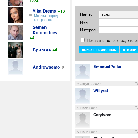
+230
Vika Drems
+13
Найти:
Москва - город
контрастов!!!
Имя
Semen
Интересы
Kolomiitcev
+4
Показать только тех, кто о
Бригада
+4
EmanuelPoike
Andrewsemo
0
23 августа 2022
T
Willyret
23 июля 2022
T
Carylvom
27 июня 2022
T