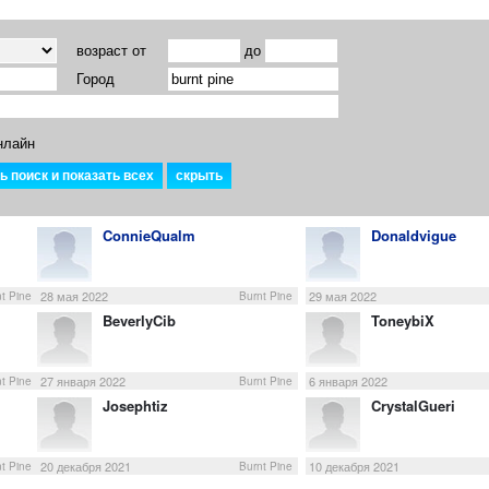
возраст от
до
Город
нлайн
ConnieQualm
Donaldvigue
28 мая 2022
29 мая 2022
t Pine
Burnt Pine
BeverlyCib
ToneybiX
27 января 2022
6 января 2022
t Pine
Burnt Pine
Josephtiz
CrystalGueri
20 декабря 2021
10 декабря 2021
t Pine
Burnt Pine