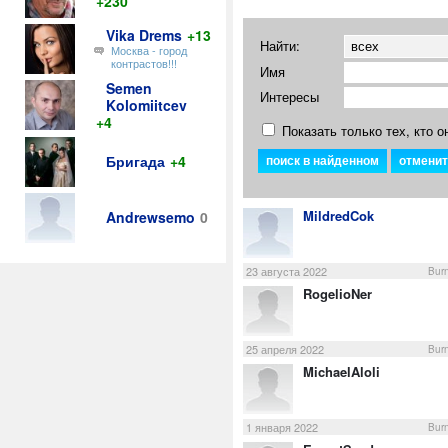
+230
Vika Drems
+13
Найти:
Москва - город
контрастов!!!
Имя
Semen
Интересы
Kolomiitcev
+4
Показать только тех, кто о
Бригада
+4
MildredCok
Andrewsemo
0
23 августа 2022
Burn
RogelioNer
25 апреля 2022
Burn
MichaelAloli
1 января 2022
Burn