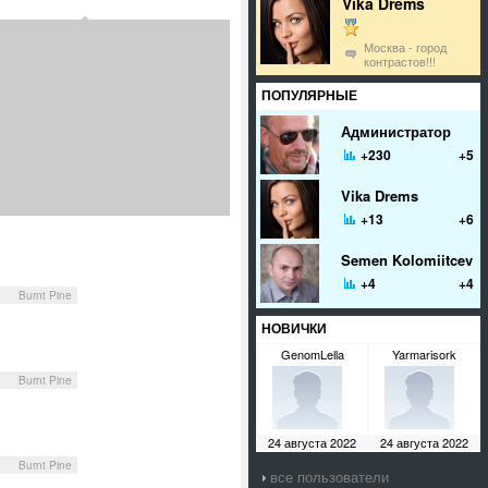
Vika Drems
Москва - город
контрастов!!!
ПОПУЛЯРНЫЕ
Администратор
+230
+5
Vika Drems
+13
+6
Semen Kolomiitcev
+4
+4
Burnt Pine
НОВИЧКИ
GenomLella
Yarmarisork
Burnt Pine
24 августа 2022
24 августа 2022
Burnt Pine
все пользователи