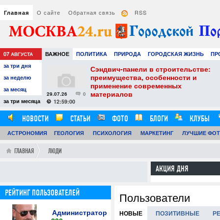
О сайте
Обратная связь
RSS
Главная
07
ВАЖНОЕ
ПОЛИТИКА
ПРИРОДА
ГОРОДСКАЯ ЖИЗНЬ
ПР
АВГУСТА
за три дня
РАЗВЛЕЧЕНИЯ И ОТДЫХ
тель
Сэндвич-панели в строительстве:
е советы для
преимущества, особенности и
за неделю
вого
применение современных
за месяц
материалов
29.07.26
0
24
за три месяца
12:59:00
НОВОСТИ
СТАТЬИ
ФОТО
БЛОГИ
КЛУБЫ
АСТРОНОМИЯ
ГЕОЛОГИЯ
ПСИХОЛОГИЯ
МАРКЕТИНГ
ЛУЧШИЕ ФО
ГЛАВНАЯ
ЛЮДИ
АКЦИЯ ДНЯ
РЕЙТИНГ ПОЛЬЗОВАТЕЛЕЙ
Пользователи
Администратор
НОВЫЕ
ПОЗИТИВНЫЕ
Р