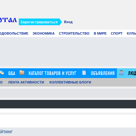
Зарегистрироваться
Вход
ОДОВОЛЬСТВИЕ
ЭКОНОМИКА
СТРОИТЕЛЬСТВО
В МИРЕ
СПОРТ
КУЛЬ
Современное создание смет: как
Вир
цифровые технологии и
рек
искусственный интеллект меняют
в 2
строительные расчеты
.07.26
0
21.07.26
0
12:57:00
16:20:00
Q&A
КАТАЛОГ ТОВАРОВ И УСЛУГ
ОБЪЯВЛЕНИЯ
ЛЮД
ТО
ЛЕНТА АКТИВНОСТИ
КОЛЛЕКТИВНЫЕ БЛОГИ
ЕЙТИНГ