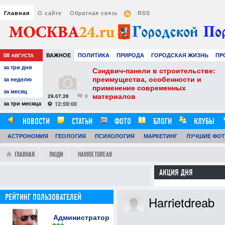
О сайте
Обратная связь
RSS
Главная
08
ВАЖНОЕ
ПОЛИТИКА
ПРИРОДА
ГОРОДСКАЯ ЖИЗНЬ
ПР
АВГУСТА
за три дня
РАЗВЛЕЧЕНИЯ И ОТДЫХ
тель
Сэндвич-панели в строительстве:
е советы для
преимущества, особенности и
за неделю
вого
применение современных
за месяц
материалов
29.07.26
0
24
за три месяца
12:59:00
НОВОСТИ
СТАТЬИ
ФОТО
БЛОГИ
КЛУБЫ
АСТРОНОМИЯ
ГЕОЛОГИЯ
ПСИХОЛОГИЯ
МАРКЕТИНГ
ЛУЧШИЕ ФО
ГЛАВНАЯ
ЛЮДИ
HARRIETDREAB
АКЦИЯ ДНЯ
РЕЙТИНГ ПОЛЬЗОВАТЕЛЕЙ
Harrietdreab
Администратор