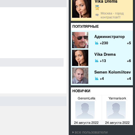
Vika Drems
Москва - город
контрастов!!!
ПОПУЛЯРНЫЕ
Администратор
+230
+5
Vika Drems
+13
+6
Semen Kolomiitcev
+4
+4
НОВИЧКИ
GenomLella
Yarmarisork
24 августа 2022
24 августа 2022
все пользователи