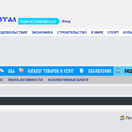
Зарегистрироваться
Вход
ОДОВОЛЬСТВИЕ
ЭКОНОМИКА
СТРОИТЕЛЬСТВО
В МИРЕ
СПОРТ
КУЛЬ
Современное создание смет: как
Вир
цифровые технологии и
рек
искусственный интеллект меняют
в 2
строительные расчеты
.07.26
0
21.07.26
0
12:57:00
16:20:00
Q&A
КАТАЛОГ ТОВАРОВ И УСЛУГ
ОБЪЯВЛЕНИЯ
ЛЮД
ТО
ЛЕНТА АКТИВНОСТИ
КОЛЛЕКТИВНЫЕ БЛОГИ
По