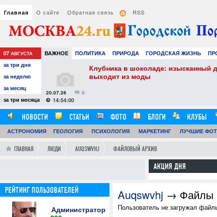
О сайте
Обратная связь
RSS
Главная
07
ВАЖНОЕ
ПОЛИТИКА
ПРИРОДА
ГОРОДСКАЯ ЖИЗНЬ
ПР
АВГУСТА
за три дня
НАУКА
ТЕХНОЛОГИИ
ЗНАМЕНИТОСТИ
АВТО
РАЗВЛЕЧЕ
k & Google
Клубника в шоколаде: изысканный д
выходит из моды
за неделю
за месяц
20.07.26
0
за три месяца
14:54:00
НОВОСТИ
СТАТЬИ
ФОТО
БЛОГИ
КЛУБЫ
АСТРОНОМИЯ
ОБЗОРЫ
ГЕОЛОГИЯ
ВИДЕОРЕПОРТАЖИ
ПСИХОЛОГИЯ
МАРКЕТИНГ
ЛУЧШИЕ ФО
ГЛАВНАЯ
ЛЮДИ
AUQSWVHJ
ФАЙЛОВЫЙ АРХИВ
АКЦИЯ ДНЯ
РЕЙТИНГ ПОЛЬЗОВАТЕЛЕЙ
Auqswvhj
→ Файлы
Пользователь не загружал файлы
Администратор