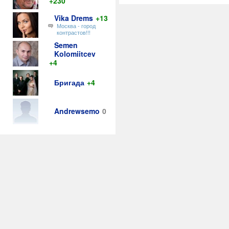
+230
Vika Drems
+13
Москва - город
контрастов!!!
Semen
Kolomiitcev
+4
Бригада
+4
Andrewsemo
0