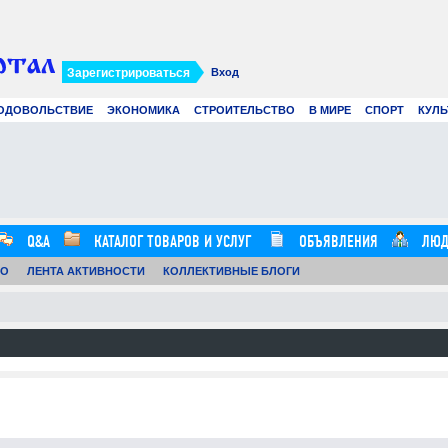
Зарегистрироваться
Вход
ОДОВОЛЬСТВИЕ
ЭКОНОМИКА
СТРОИТЕЛЬСТВО
В МИРЕ
СПОРТ
КУЛЬ
Современное создание смет: как
Вир
цифровые технологии и
рек
искусственный интеллект меняют
в 2
строительные расчеты
.07.26
0
21.07.26
0
12:57:00
16:20:00
Q&A
КАТАЛОГ ТОВАРОВ И УСЛУГ
ОБЪЯВЛЕНИЯ
ЛЮД
ТО
ЛЕНТА АКТИВНОСТИ
КОЛЛЕКТИВНЫЕ БЛОГИ