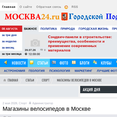
О сайте
Обратная связь
RSS
Главная
08
ВАЖНОЕ
ПОЛИТИКА
ПРИРОДА
ГОРОДСКАЯ ЖИЗНЬ
ПР
АВГУСТА
за три дня
РАЗВЛЕЧЕНИЯ И ОТДЫХ
тель
Сэндвич-панели в строительстве:
е советы для
преимущества, особенности и
за неделю
вого
применение современных
за месяц
материалов
29.07.26
0
24
за три месяца
12:59:00
НОВОСТИ
СТАТЬИ
ФОТО
БЛОГИ
КЛУБЫ
АСТРОНОМИЯ
ГЕОЛОГИЯ
ПСИХОЛОГИЯ
МАРКЕТИНГ
ЛУЧШИЕ ФО
ГЛАВНАЯ
СТАТЬИ
СПОРТ
МАГАЗИНЫ ВЕЛОСИПЕДОВ В МОСКВЕ
АКЦИЯ ДНЯ
2 мая 2026,
Спорт
Администратор
Магазины велосипедов в Москве