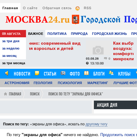
О сайте
Обратная связь
RSS
Главная
09
ВАЖНОЕ
ПОЛИТИКА
ПРИРОДА
ГОРОДСКАЯ ЖИЗНЬ
ПР
АВГУСТА
за три дня
НАУКА
ТЕХНОЛОГИИ
ЗНАМЕНИТОСТИ
АВТО
РАЗВЛЕЧЕ
овременный вид
Как выбрать увлажнитель
лых и детей
воздуха: практические советы д
за неделю
комфортного и здорового
за месяц
микроклимата
03.08.26
0
за три месяца
13:10:00
НОВОСТИ
СТАТЬИ
ФОТО
БЛОГИ
КЛУБЫ
АСТРОНОМИЯ
ОБЗОРЫ
ГЕОЛОГИЯ
ВИДЕОРЕПОРТАЖИ
ПСИХОЛОГИЯ
МАРКЕТИНГ
ЛУЧШИЕ ФО
ГЛАВНАЯ
ПОИСК
ПОИСК ПО ТЕГУ "ЭКРАНЫ ДЛЯ ОФИСА"
АКЦИЯ ДНЯ
Поиск по тегу:
«экраны для офиса», искать по
другому тегу
По тегу
"экраны для офиса"
ничего не найдено.
Продолжить поиск 