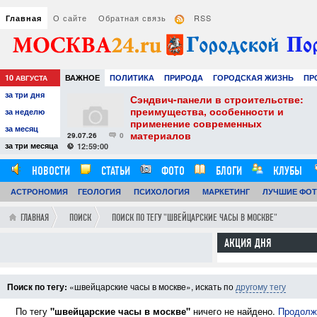
О сайте
Обратная связь
RSS
Главная
10
ВАЖНОЕ
ПОЛИТИКА
ПРИРОДА
ГОРОДСКАЯ ЖИЗНЬ
ПР
АВГУСТА
за три дня
НАУКА
ТЕХНОЛОГИИ
ЗНАМЕНИТОСТИ
АВТО
РАЗВЛЕЧЕ
тель
Сэндвич-панели в строительстве:
е советы для
преимущества, особенности и
за неделю
вого
применение современных
за месяц
материалов
29.07.26
0
24
за три месяца
12:59:00
НОВОСТИ
СТАТЬИ
ФОТО
БЛОГИ
КЛУБЫ
АСТРОНОМИЯ
ОБЗОРЫ
ГЕОЛОГИЯ
ВИДЕОРЕПОРТАЖИ
ПСИХОЛОГИЯ
МАРКЕТИНГ
ЛУЧШИЕ ФО
ГЛАВНАЯ
ПОИСК
ПОИСК ПО ТЕГУ "ШВЕЙЦАРСКИЕ ЧАСЫ В МОСКВЕ"
АКЦИЯ ДНЯ
Поиск по тегу:
«швейцарские часы в москве», искать по
другому тегу
По тегу
"швейцарские часы в москве"
ничего не найдено.
Продолжи