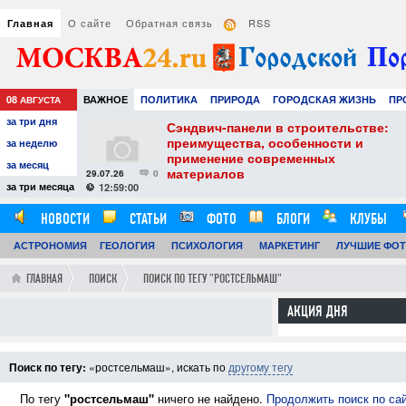
О сайте
Обратная связь
RSS
Главная
08
ВАЖНОЕ
ПОЛИТИКА
ПРИРОДА
ГОРОДСКАЯ ЖИЗНЬ
ПР
АВГУСТА
за три дня
НАУКА
ТЕХНОЛОГИИ
ЗНАМЕНИТОСТИ
АВТО
РАЗВЛЕЧЕ
тель
Сэндвич-панели в строительстве:
е советы для
преимущества, особенности и
за неделю
вого
применение современных
за месяц
материалов
29.07.26
0
24
за три месяца
12:59:00
НОВОСТИ
СТАТЬИ
ФОТО
БЛОГИ
КЛУБЫ
АСТРОНОМИЯ
ОБЗОРЫ
ГЕОЛОГИЯ
ВИДЕОРЕПОРТАЖИ
ПСИХОЛОГИЯ
МАРКЕТИНГ
ЛУЧШИЕ ФО
ГЛАВНАЯ
ПОИСК
ПОИСК ПО ТЕГУ "РОСТСЕЛЬМАШ"
АКЦИЯ ДНЯ
Поиск по тегу:
«ростсельмаш», искать по
другому тегу
По тегу
"ростсельмаш"
ничего не найдено.
Продолжить поиск по са