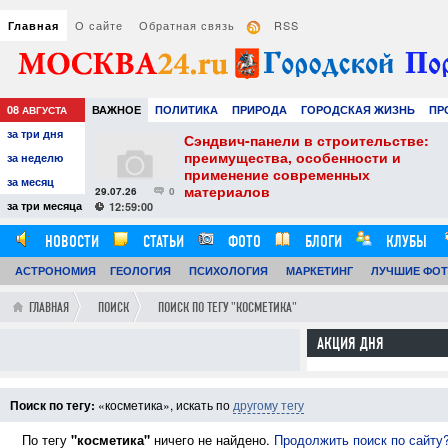
О сайте
Обратная связь
RSS
Главная
08
ВАЖНОЕ
ПОЛИТИКА
ПРИРОДА
ГОРОДСКАЯ ЖИЗНЬ
ПР
АВГУСТА
за три дня
НАУКА
ТЕХНОЛОГИИ
ЗНАМЕНИТОСТИ
АВТО
РАЗВЛЕЧЕ
тель
Сэндвич-панели в строительстве:
е советы для
преимущества, особенности и
за неделю
вого
применение современных
за месяц
материалов
29.07.26
0
24
за три месяца
12:59:00
НОВОСТИ
СТАТЬИ
ФОТО
БЛОГИ
КЛУБЫ
АСТРОНОМИЯ
ОБЗОРЫ
ГЕОЛОГИЯ
ВИДЕОРЕПОРТАЖИ
ПСИХОЛОГИЯ
МАРКЕТИНГ
ЛУЧШИЕ ФО
ГЛАВНАЯ
ПОИСК
ПОИСК ПО ТЕГУ "КОСМЕТИКА"
АКЦИЯ ДНЯ
Поиск по тегу:
«косметика», искать по
другому тегу
По тегу
"косметика"
ничего не найдено.
Продолжить поиск по сайту