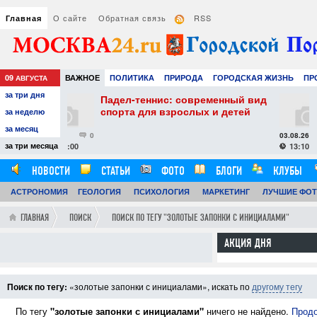
О сайте
Обратная связь
RSS
Главная
09
ВАЖНОЕ
ПОЛИТИКА
ПРИРОДА
ГОРОДСКАЯ ЖИЗНЬ
ПР
АВГУСТА
за три дня
НАУКА
ТЕХНОЛОГИИ
ЗНАМЕНИТОСТИ
АВТО
РАЗВЛЕЧЕ
ел-теннис: современный вид
Как выбрать увла
рта для взрослых и детей
воздуха: практиче
за неделю
комфортного и зд
за месяц
микроклимата
03.08.26
0
за три месяца
13:10:00
НОВОСТИ
СТАТЬИ
ФОТО
БЛОГИ
КЛУБЫ
АСТРОНОМИЯ
ОБЗОРЫ
ГЕОЛОГИЯ
ВИДЕОРЕПОРТАЖИ
ПСИХОЛОГИЯ
МАРКЕТИНГ
ЛУЧШИЕ ФО
ГЛАВНАЯ
ПОИСК
ПОИСК ПО ТЕГУ "ЗОЛОТЫЕ ЗАПОНКИ С ИНИЦИАЛАМИ"
АКЦИЯ ДНЯ
Поиск по тегу:
«золотые запонки с инициалами», искать по
другому тегу
По тегу
"золотые запонки с инициалами"
ничего не найдено.
Продо